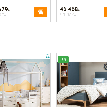
679
46 468
Р
Р
20
50 966
Р
Р
-9%