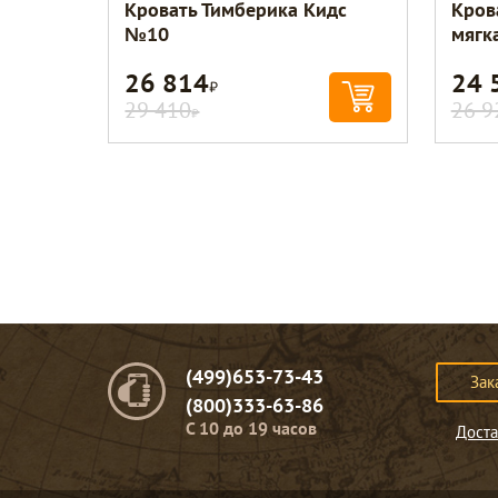
Кровать Тимберика Кидс
Кров
№10
мягк
26 814
24 
Р
29 410
26 9
Р
(499)653-73-43
Зак
(800)333-63-86
C 10 до 19 часов
Доста