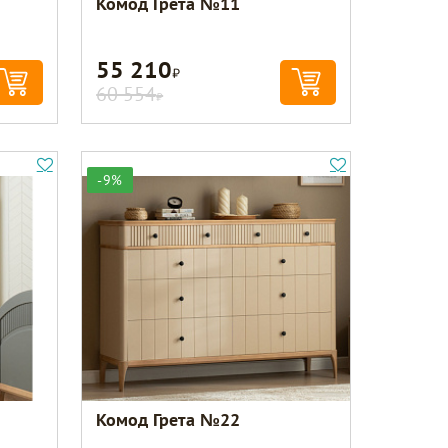
Комод Грета №11
55 210
Р
60 554
Р
-9%
Комод Грета №22