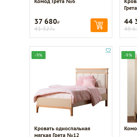
Комод Грета №6
Кров
Грет
37 680
44 
Р
41 327
48 6
Р
-9%
-9%
Кровать односпальная
Комо
мягкая Грета №12