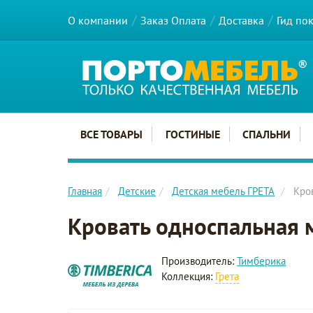
О компании
Заказ Оплата
Доставка
Гид по
Главное меню сайта
ВСЕ ТОВАРЫ
ГОСТИНЫЕ
СПАЛЬНИ
Главная
Детские
Детская мебель ГРЕТА
Кро
Кровать односпальная 
Производитель:
Тимберика
Коллекция:
Грета