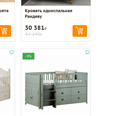
рета
Кровать односпальная
Рандеву
30 381
Р
42 240
Р
-9%