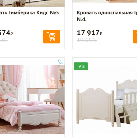
ать Тимберика Кидс №5
Кровать односпальная Г
№1
574
17 917
Р
Р
50
19 652
Р
Р
-9%