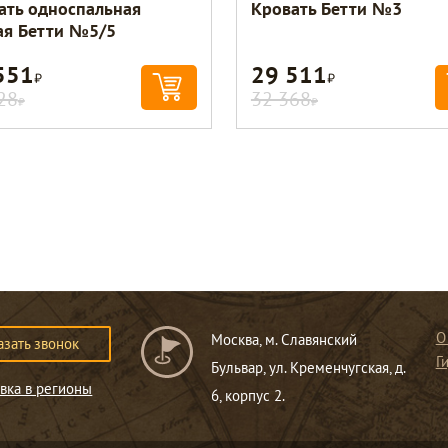
ать односпальная
Кровать Бетти №3
ая Бетти №5/5
551
29 511
Р
Р
28
32 368
Р
Р
О
Москва, м. Славянский
азать звонок
Г
Бульвар, ул. Кременчугская, д.
вка в регионы
6, корпус 2.