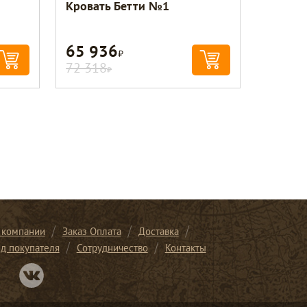
Кровать Бетти №1
65 936
Р
72 318
Р
 компании
Заказ Оплата
Доставка
ид покупателя
Сотрудничество
Контакты
Перейти в нашу группу Вконтакте