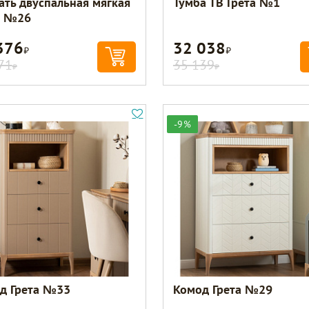
ать двуспальная мягкая
Тумба ТВ Грета №1
а №26
376
32 038
Р
Р
71
35 139
Р
Р
-9%
д Грета №33
Комод Грета №29