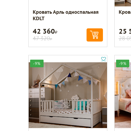
Кровать Арль односпальная
Кров
KDLT
42 360
25 
Р
47 320
28 0
Р
-9%
-9%