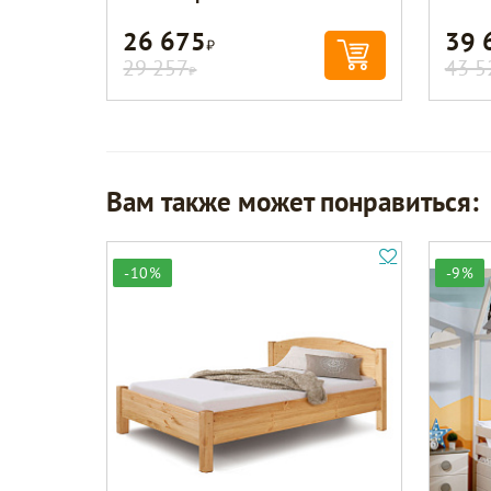
26 675
39 
Р
29 257
43 5
Р
Вам также может понравиться:
-10%
-9%