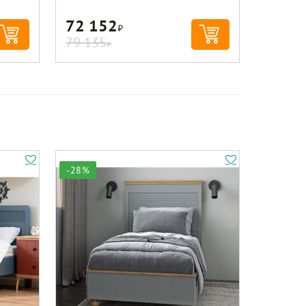
72 152
Р
79 135
Р
-28%