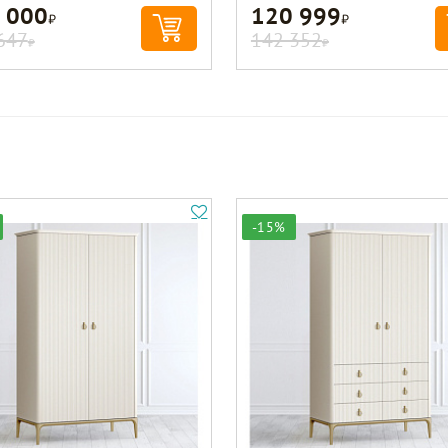
 000
120 999
Р
Р
647
142 352
Р
Р
-15%