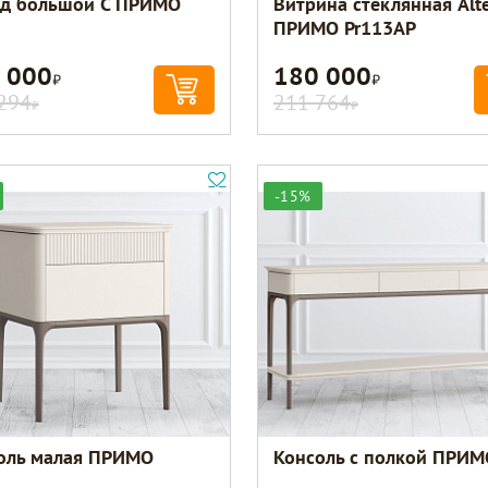
д большой C ПРИМО
Витрина стеклянная Alt
ПРИМО Pr113AP
 000
180 000
Р
Р
294
211 764
Р
Р
-15%
оль малая ПРИМО
Консоль с полкой ПРИМ