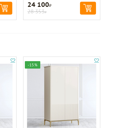
24 100
Р
28 353
Р
-15%