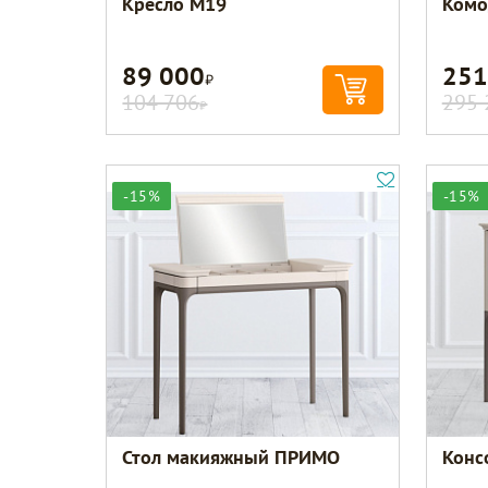
Кресло M19
Комо
89 000
251
Р
104 706
295 
Р
-15%
-15%
Стол макияжный ПРИМО
Конс