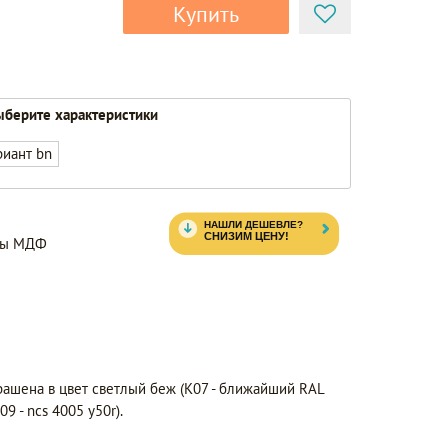
Купить
берите характеристики
риант bn
нты МДФ
рашена в цвет светлый беж (K07 - ближайший RAL
9 - ncs 4005 y50r).