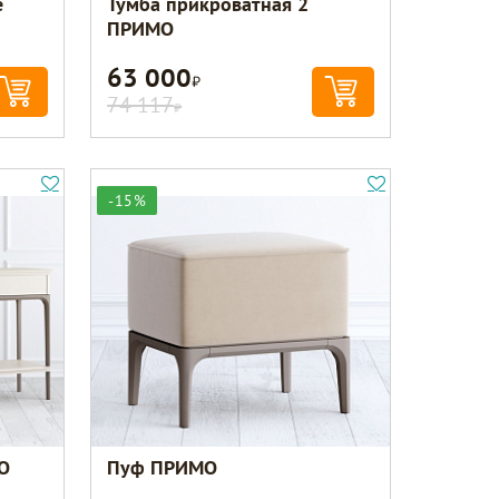
e
Тумба прикроватная 2
ПРИМО
63 000
Р
74 117
Р
-15%
О
Пуф ПРИМО