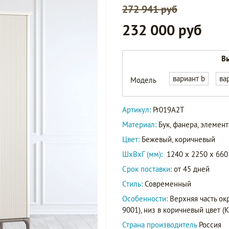
272 941 руб
232 000 руб
Вы
вариант b
ва
Модель
Артикул:
Pr019A2T
Материал:
Бук, фанера, элеме
Цвет:
Бежевый, коричневый
ШxВxГ (мм):
1240 x 2250 x 660
Срок поставки:
от 45 дней
Стиль:
Современный
Особенности:
Верхняя часть ок
9001), низ в коричневый цвет (K0
Страна производитель
Россия