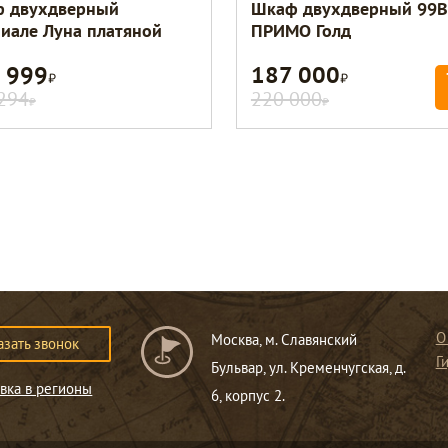
 двухдверный
Шкаф двухдверный 99B
иале Луна платяной
ПРИМО Голд
 999
187 000
Р
Р
294
220 000
Р
Р
О
Москва, м. Славянский
азать звонок
Г
Бульвар, ул. Кременчугская, д.
вка в регионы
6, корпус 2.