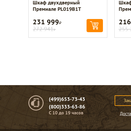
Шкаф двухдверный
Шкаф
Премиале PL019B1T
Прем
231 999
216
Р
272 941
255 
Р
(499)653-73-43
Зак
(800)333-63-86
C 10 до 19 часов
Доста