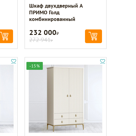
Шкаф двухдверный A
ПРИМО Голд
комбинированный
232 000
Р
272 941
Р
-15%