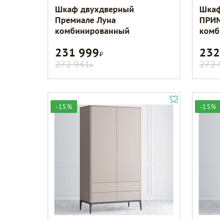
Шкаф двухдверный
Шкаф
Премиале Луна
ПРИМ
комбинированный
комб
231 999
232
Р
272 941
272 
Р
-15%
-15%