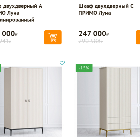
 двухдверный A
Шкаф двухдверный С
О Луна
ПРИМО Луна
инированный
 000
247 000
Р
Р
941
290 588
Р
Р
-15%