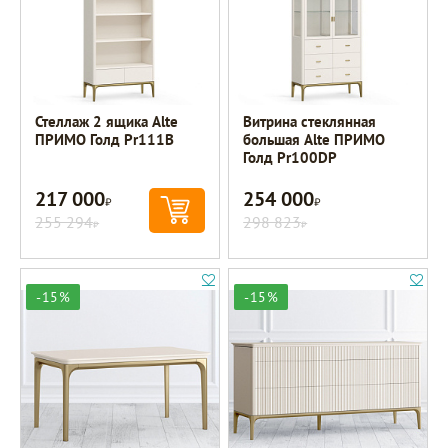
Стеллаж 2 ящика Alte
Витрина стеклянная
ПРИМО Голд Pr111B
большая Alte ПРИМО
Голд Pr100DP
217 000
254 000
Р
Р
255 294
298 823
Р
Р
-15%
-15%