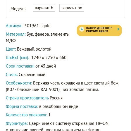
вариант b
вариант bn
Модель
Артикул:
Pr019A1T-gold
Материал:
Бук, фанера, элементы
МДФ
Цвет:
Бежевый, золотой
ШxВxГ (мм):
1240 x 2250 x 660
Срок поставки:
от 45 дней
Стиль:
Современный
Особенности:
Верхняя часть окрашена в цвет светлый беж
(K07 - ближайший RAL 9001), низ золотая патина.
Страна производитель
Россия
Форма поставки:
в разобранном виде
Количество упаковок:
1
Фурнитура:
Двери имеют систему открывания TIP-ON,
открывание дверей простым нажатием на фасад.