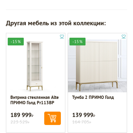
Другая мебель из этой коллекции:
-15%
-15%
Витрина стеклянная Alte
Тумба 2 ПРИМО Голд
ПРИМО Голд Pr113BP
189 999
139 999
Р
Р
223 529
164 705
Р
Р