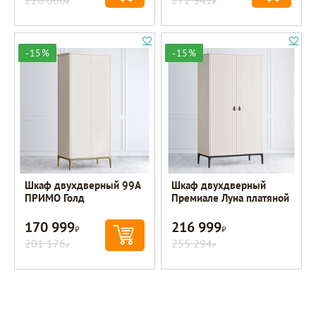
-15%
-15%
Шкаф двухдверный 99A
Шкаф двухдверный
ПРИМО Голд
Премиале Луна платяной
170 999
216 999
Р
Р
201 176
255 294
Р
Р