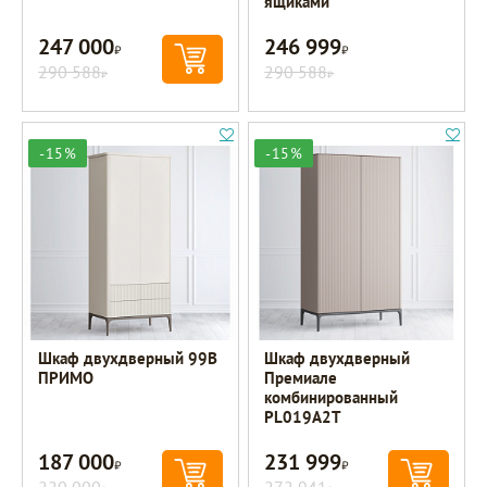
ящиками
247 000
246 999
Р
Р
290 588
290 588
Р
Р
-15%
-15%
Шкаф двухдверный 99B
Шкаф двухдверный
ПРИМО
Премиале
комбинированный
PL019A2T
187 000
231 999
Р
Р
220 000
272 941
Р
Р