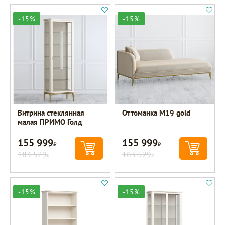
-15%
-15%
Витрина стеклянная
Оттоманка M19 gold
малая ПРИМО Голд
155 999
155 999
Р
Р
183 529
183 529
Р
Р
-15%
-15%