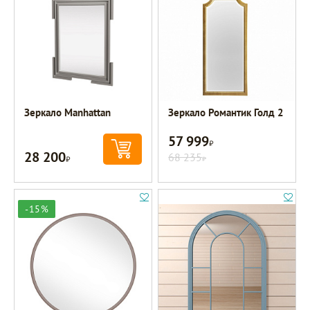
Зеркало Manhattan
Зеркало Романтик Голд 2
57 999
Р
28 200
Р
68 235
Р
-15%