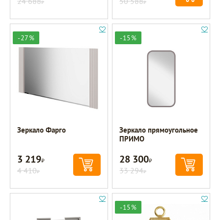
24 688
50 588
Р
Р
-27%
-15%
Зеркало Фарго
Зеркало прямоугольное
ПРИМО
3 219
28 300
Р
Р
4 410
33 294
Р
Р
-15%