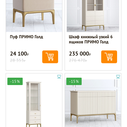
Пуф ПРИМО Голд
Шкаф книжный узкий 6
ящиков ПРИМО Голд
24 100
235 000
Р
Р
28 353
276 470
Р
Р
-15%
-15%