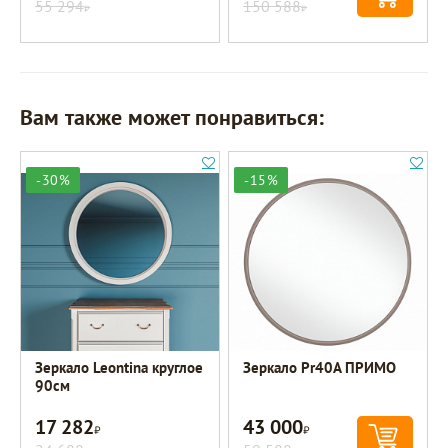
55 294
150 588
Р
Р
Вам также может понравиться:
-30%
-15%
Зеркало Leontina круглое
Зеркало Pr40A ПРИМО
90см
17 282
43 000
Р
Р