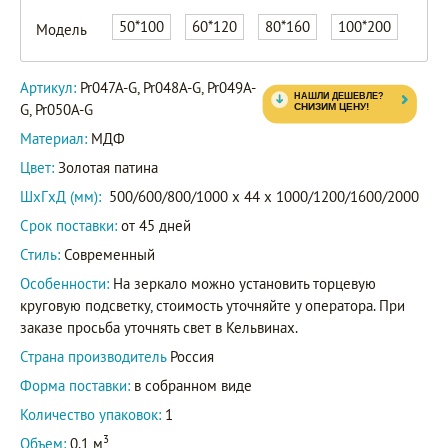
Pr048A-
50*100
60*120
80*160
100*200
Модель
G
Артикул
Pr049A-
Артикул:
Pr047A-G, Pr048A-G, Pr049A-
G
G, Pr050A-G
Pr050A-
Материал:
МДФ
G
Цвет:
Золотая патина
ШxГxД (мм):
500/600/800/1000 x 44 x 1000/1200/1600/2000
Срок поставки:
от 45 дней
Стиль:
Современный
Особенности:
На зеркало можно установить торцевую
круговую подсветку, стоимость уточняйте у оператора. При
заказе просьба уточнять свет в Кельвинах.
Страна производитель
Россия
Форма поставки:
в собранном виде
Количество упаковок:
1
3
Объем:
0.1 м