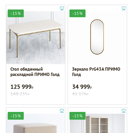
-15%
-15%
Стол обеденный
Зеркало PrG43A ПРИМО
раскладной ПРИМО Голд
Голд
125 999
34 999
Р
Р
148 235
41 176
Р
Р
-15%
-15%