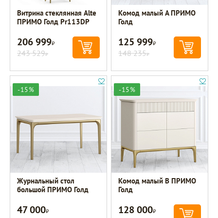
Витрина стеклянная Alte
Комод малый A ПРИМО
ПРИМО Голд Pr113DP
Голд
206 999
125 999
Р
Р
243 529
148 235
Р
Р
-15%
-15%
Журнальный стол
Комод малый B ПРИМО
большой ПРИМО Голд
Голд
47 000
128 000
Р
Р