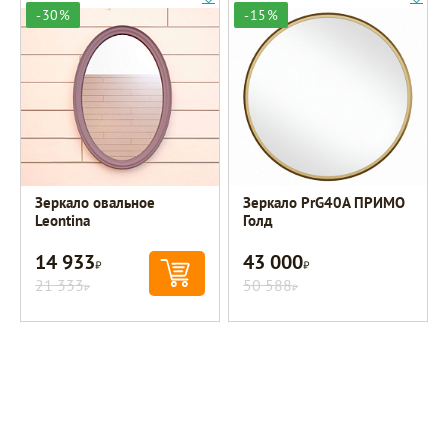
-30%
-15%
Зеркало овальное
Зеркало PrG40A ПРИМО
Leontina
Голд
14 933
43 000
Р
Р
21 333
50 588
Р
Р