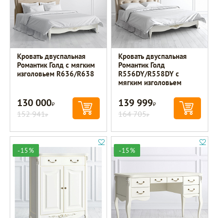
Кровать двуспальная
Кровать двуспальная
Романтик Голд с мягким
Романтик Голд
изголовьем R636/R638
R556DY/R558DY с
мягким изголовьем
130 000
139 999
Р
Р
152 941
164 705
Р
Р
-15%
-15%