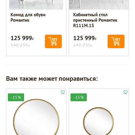
Комод для обуви
Кабинетный стол
Романтик
пристенный Романтик
R111M.1S
125 999
125 999
Р
Р
148 235
148 235
Р
Р
Вам также может понравиться:
-15%
-15%