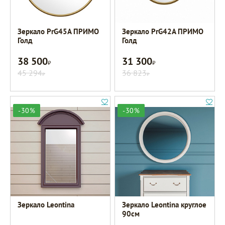
Зеркало PrG45A ПРИМО
Зеркало PrG42A ПРИМО
Голд
Голд
38 500
31 300
Р
Р
45 294
36 823
Р
Р
-30%
-30%
Зеркало Leontina
Зеркало Leontina круглое
90см