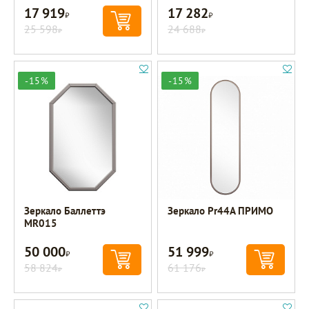
17 919
17 282
Р
Р
25 598
24 688
Р
Р
-15%
-15%
Зеркало Баллеттэ
Зеркало Pr44A ПРИМО
MR015
50 000
51 999
Р
Р
58 824
61 176
Р
Р