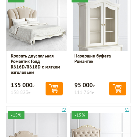
Кровать двуспальная
Навершие буфета
Романтик Голд
Романтик
R616D/R618D с мягким
изголовьем
135 000
95 000
Р
Р
158 823
111 764
Р
Р
-15%
-15%