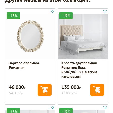
-15%
-15%
Зеркало овальное
Кровать двуспальная
Романтик
Романтик Голд
R686/R688 с мягким
изголовьем
46 000
135 000
Р
Р
54 117
158 823
Р
Р
-15%
-15%