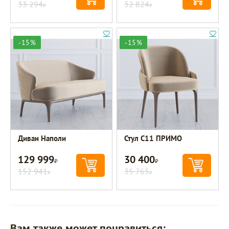
33 294
32 824
Р
Р
-15%
-15%
Диван Наполи
Стул C11 ПРИМО
129 999
30 400
Р
Р
152 941
35 765
Р
Р
Вам также может понравиться: