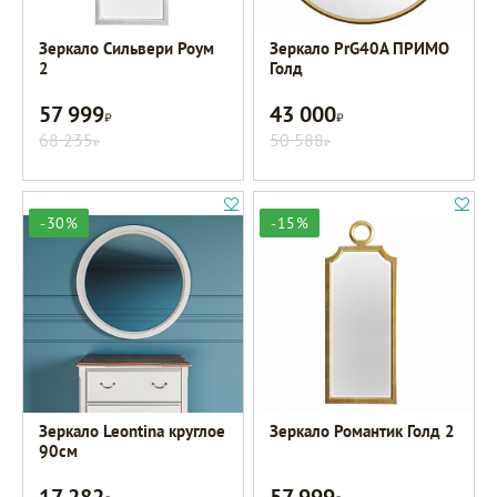
Зеркало Сильвери Роум
Зеркало PrG40A ПРИМО
2
Голд
57 999
43 000
Р
Р
68 235
50 588
Р
Р
-30%
-15%
Зеркало Leontina круглое
Зеркало Романтик Голд 2
90см
17 282
57 999
Р
Р