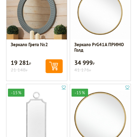
Зеркало Грета №2
Зеркало PrG41A ПРИМО
Голд
19 281
34 999
Р
Р
21 148
41 176
Р
Р
-15%
-15%