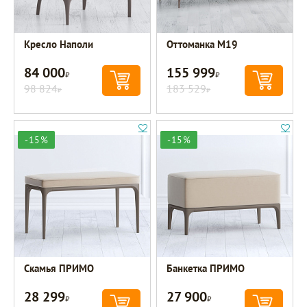
Кресло Наполи
Оттоманка M19
84 000
155 999
Р
Р
98 824
183 529
Р
Р
-15%
-15%
Скамья ПРИМО
Банкетка ПРИМО
28 299
27 900
Р
Р