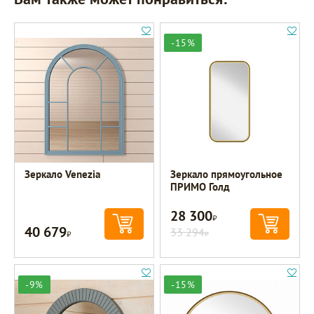
-15%
Зеркало Venezia
Зеркало прямоугольное
ПРИМО Голд
28 300
Р
40 679
Р
33 294
Р
-9%
-15%