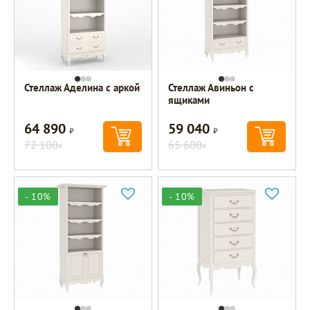
Стеллаж Аделина с аркой
Стеллаж Авиньон с
ящиками
64 890
59 040
Р
Р
72 100
65 600
Р
Р
- 10%
- 10%