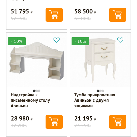
51 795
58 500
Р
Р
57 550
65 000
Р
Р
- 10%
- 10%
Надстройка к
Тумба прикроватная
письменному столу
Авиньон с двумя
Авиньон
ящиками
28 980
21 195
Р
Р
32 200
23 550
Р
Р