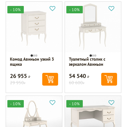
- 10%
- 10%
Комод Авиньон узкий 3
Туалетный столик с
ящика
зеркалом Авиньон
26 955
54 540
Р
Р
29 950
60 600
Р
Р
- 10%
- 10%