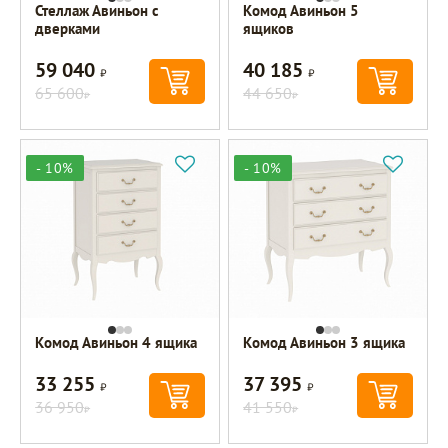
Стеллаж Авиньон с
Комод Авиньон 5
дверками
ящиков
59 040
40 185
Р
Р
65 600
44 650
Р
Р
- 10%
- 10%
Комод Авиньон 4 ящика
Комод Авиньон 3 ящика
33 255
37 395
Р
Р
36 950
41 550
Р
Р