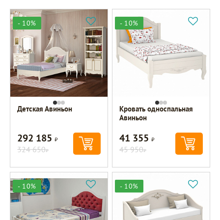
- 10%
- 10%
Детская Авиньон
Кровать односпальная
Авиньон
292 185
41 355
Р
Р
324 650
45 950
Р
Р
- 10%
- 10%