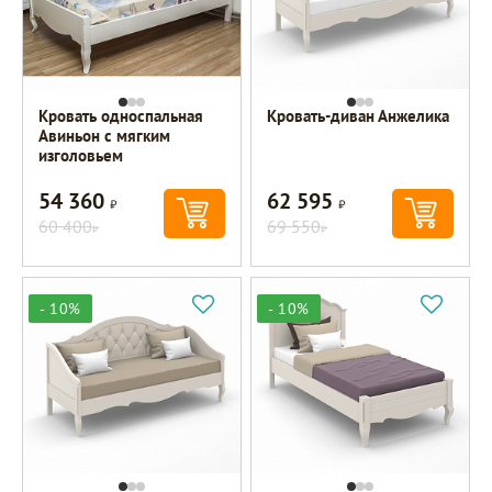
Кровать односпальная
Кровать-диван Анжелика
Авиньон с мягким
изголовьем
54 360
62 595
Р
Р
60 400
69 550
Р
Р
- 10%
- 10%