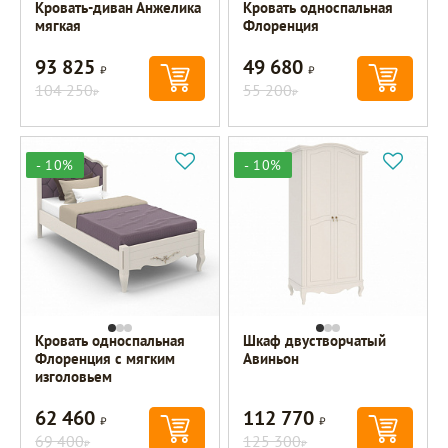
Кровать-диван Анжелика
Кровать односпальная
мягкая
Флоренция
93 825
49 680
Р
Р
104 250
55 200
Р
Р
- 10%
- 10%
Кровать односпальная
Шкаф двустворчатый
Флоренция с мягким
Авиньон
изголовьем
62 460
112 770
Р
Р
69 400
125 300
Р
Р