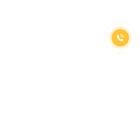
(499)653-73-43
(800)333-63-86
C 10 до 19 часов
Заказать звонок
Доставка в регионы
Москва, м. Славянский Бульвар, ул. Кременчугская,
д. 6, корпус 2.
О компании
Заказ Оплата