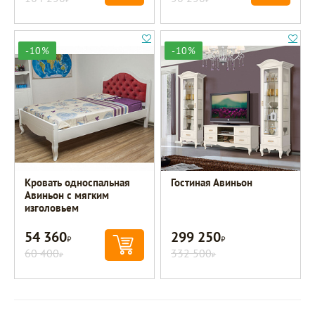
-10%
-10%
Кровать односпальная
Гостиная Авиньон
Авиньон с мягким
изголовьем
54 360
299 250
Р
Р
60 400
332 500
Р
Р