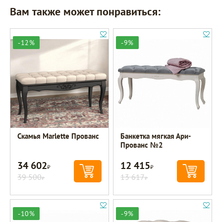
Вам также может понравиться:
-12%
-9%
Скамья Marlette Прованс
Банкетка мягкая Ари-
Прованс №2
34 602
12 415
Р
Р
39 500
13 617
Р
Р
-10%
-9%