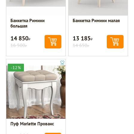
Банкетка Римини
Банкетка Римини малая
большая
14 850
13 185
Р
Р
16 500
14 650
Р
Р
-12%
Пуф Marlette Прованс