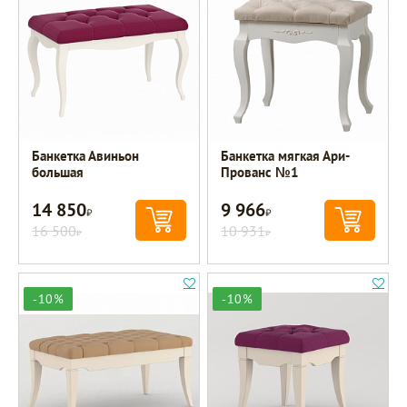
Банкетка Авиньон
Банкетка мягкая Ари-
большая
Прованс №1
14 850
9 966
Р
Р
16 500
10 931
Р
Р
-10%
-10%