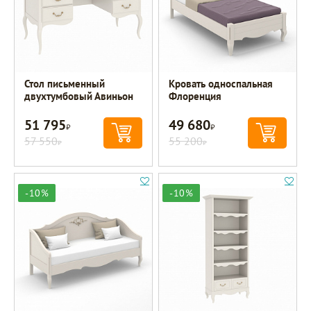
Стол письменный
Кровать односпальная
двухтумбовый Авиньон
Флоренция
51 795
49 680
Р
Р
57 550
55 200
Р
Р
-10%
-10%