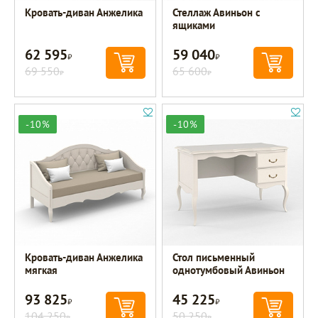
Кровать-диван Анжелика
Стеллаж Авиньон с
ящиками
62 595
59 040
Р
Р
69 550
65 600
Р
Р
-10%
-10%
Кровать-диван Анжелика
Стол письменный
мягкая
однотумбовый Авиньон
93 825
45 225
Р
Р
104 250
50 250
Р
Р