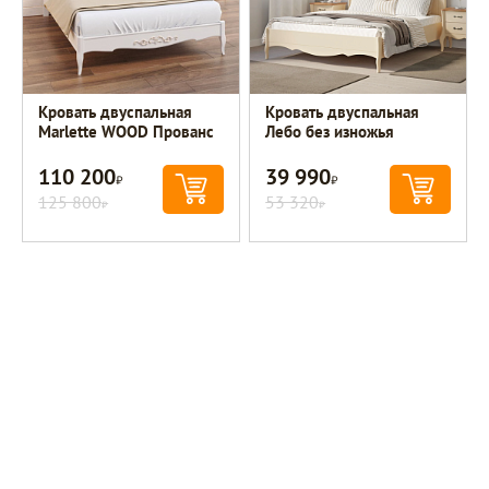
Кровать двуспальная
Кровать двуспальная
Marlette WOOD Прованс
Лебо без изножья
110 200
39 990
Р
Р
125 800
53 320
Р
Р