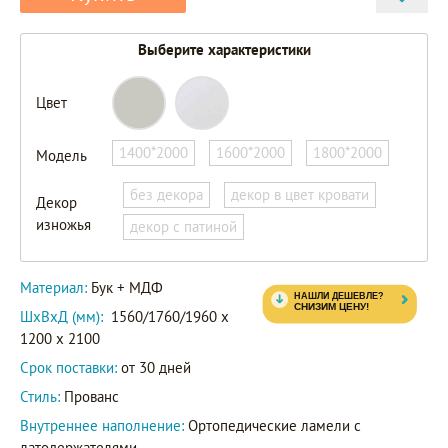
Выберите характеристики
Цвет
1400*2000
1600*2000
1800*2000
Модель
без декора
декор в цвет кровати
Декор
изножья
декор с патиной
Материал:
Бук + МДФ
ШxВxД (мм):
1560/1760/1960 x
1200 x 2100
Срок поставки:
от 30 дней
Стиль:
Прованс
Внутреннее наполнение:
Ортопедические ламели с
латодержателями.