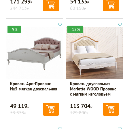
171 299
54 135
Р
Р
244 713
60 150
Р
Р
-9%
-12%
Кровать Ари-Прованс
Кровать двуспальная
№5 мягкая двуспальная
Marlette WOOD Прованс
с мягким изголовьем
49 119
113 704
Р
Р
53 873
129 800
Р
Р