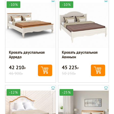
-10%
-10%
Кровать двуспальная
Кровать двуспальная
Арредо
Авиньон
42 210
45 225
Р
Р
46 900
50 250
Р
Р
-12%
-25%