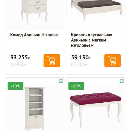
Комод Авиньон 4 ящика
Кровать двуспальная
Авиньон с мягким
изголовьем
33 255
59 130
Р
Р
36 950
65 700
Р
Р
-10%
-10%