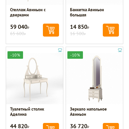
Стеллаж Авиньон с
Банкетка Авиньон
дверками
большая
59 040
14 850
Р
Р
65 600
16 500
Р
Р
-10%
-10%
Туалетный столик
Зеркало напольное
Аделина
Авиньон
44 820
36 720
Р
Р