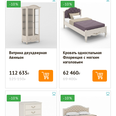
-10%
-10%
Витрина двухдверная
Кровать односпальная
Авиньон
Флоренция с мягким
изголовьем
112 635
62 460
Р
Р
125 150
69 400
Р
Р
-10%
-10%