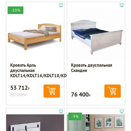
-10%
Кровать Арль
Кровать двуспальная
двуспальная
Скандия
KDLT14/KDLT16/KDLT18/KDLT20
53 712
Р
76 400
60 000
Р
Р
-9%