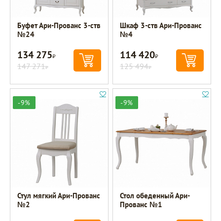
Буфет Ари-Прованс 3-ств
Шкаф 3-ств Ари-Прованс
№24
№4
134 275
114 420
Р
Р
147 271
125 494
Р
Р
-9%
-9%
Стул мягкий Ари-Прованс
Стол обеденный Ари-
№2
Прованс №1