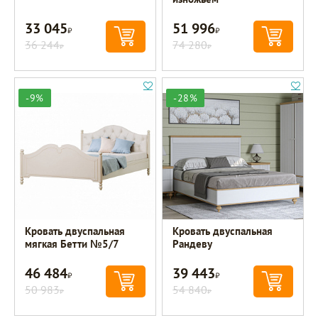
33 045
51 996
Р
Р
36 244
74 280
Р
Р
-9%
-28%
Кровать двуспальная
Кровать двуспальная
мягкая Бетти №5/7
Рандеву
46 484
39 443
Р
Р
50 983
54 840
Р
Р