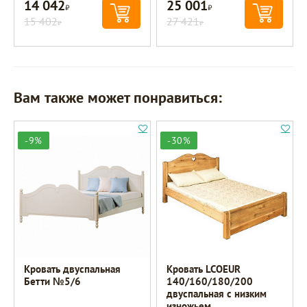
14 042
25 001
Р
Р
15 402
27 421
Р
Р
Вам также может понравиться:
-9%
-30%
Кровать двуспальная
Кровать LCOEUR
Бетти №5/6
140/160/180/200
двуспальная с низким
изножьем