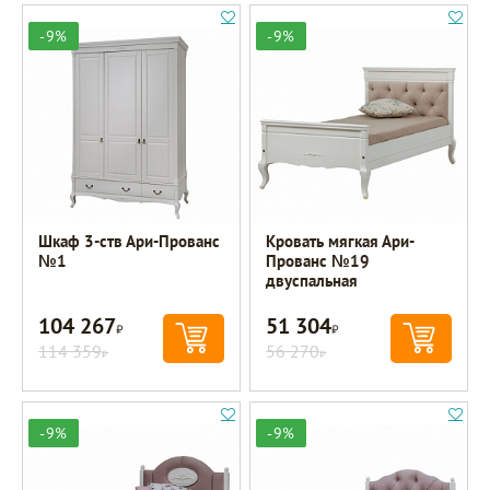
-9%
-9%
Шкаф 3-ств Ари-Прованс
Кровать мягкая Ари-
№1
Прованс №19
двуспальная
104 267
51 304
Р
Р
114 359
56 270
Р
Р
-9%
-9%