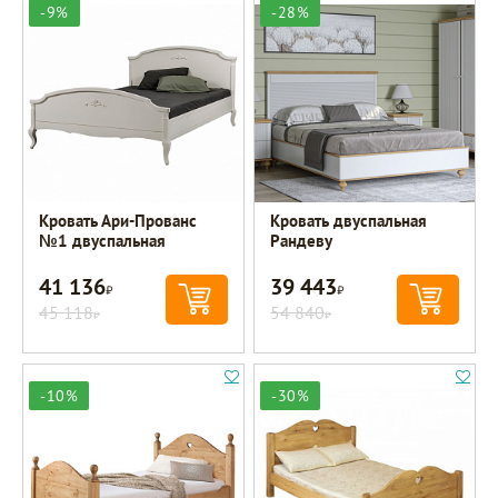
-9%
-28%
Кровать Ари-Прованс
Кровать двуспальная
№1 двуспальная
Рандеву
41 136
39 443
Р
Р
45 118
54 840
Р
Р
-10%
-30%