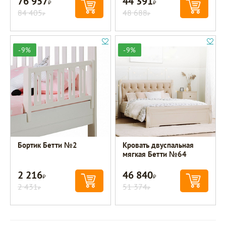
76 957
44 391
Р
Р
84 405
48 688
Р
Р
-9%
-9%
Бортик Бетти №2
Кровать двуспальная
мягкая Бетти №64
2 216
46 840
Р
Р
2 431
51 374
Р
Р