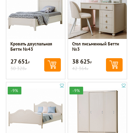
Кровать двуспальная
Стол письменный Бетти
Бетти №43
№3
27 651
38 625
Р
Р
30 328
42 364
Р
Р
-9%
-9%