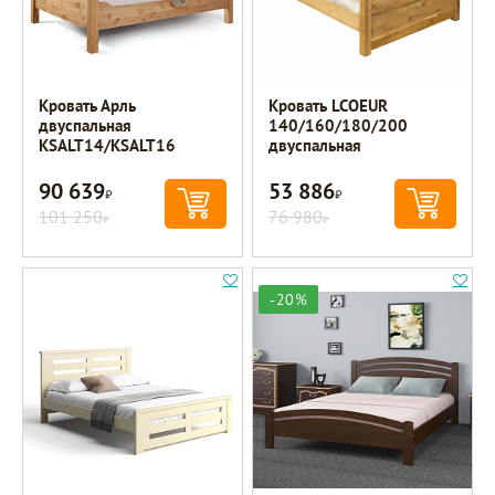
Кровать Арль
Кровать LCOEUR
двуспальная
140/160/180/200
KSALT14/KSALT16
двуспальная
90 639
53 886
Р
Р
101 250
76 980
Р
Р
-20%