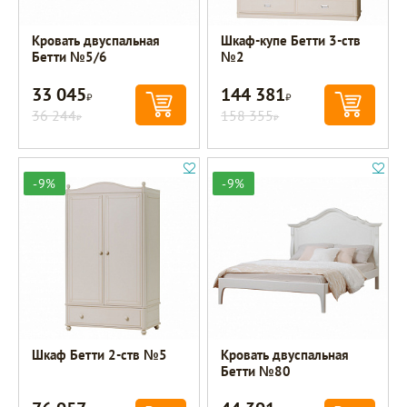
Кровать двуспальная
Шкаф-купе Бетти 3-ств
Бетти №5/6
№2
33 045
144 381
Р
Р
36 244
158 355
Р
Р
-9%
-9%
Шкаф Бетти 2-ств №5
Кровать двуспальная
Бетти №80