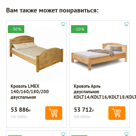
Вам также может понравиться:
-30%
-10%
Кровать LMEX
Кровать Арль
140/160/180/200
двуспальная
двуспальная
KDLT14/KDLT16/KDLT18/KDL
53 886
53 712
Р
Р
76 980
60 000
Р
Р