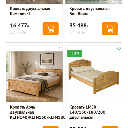
Кровать двуспальная
Кровать двуспальная
Камелия-1
Бон Вояж
16 477
35 488
Р
Р
20 700
57 240
Р
Р
-30%
Кровать Арль
Кровать LMEX
двуспальная
140/160/180/200
KLTN140/KLTN160/KLTN180
двуспальная