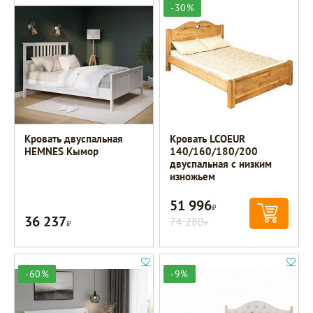
-30%
Кровать двуспальная
Кровать LCOEUR
HEMNES Кымор
140/160/180/200
двуспальная с низким
изножьем
51 996
Р
36 237
Р
74 280
Р
-60%
-9%