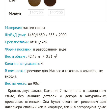
Цвет
160*200
140*200
Модель
Материал:
массив сосны
ШxВxД (мм):
1460/1650 x 855 x 2090
Срок поставки:
от 10 дней
Форма поставки:
в разобранном виде
3
Вес и объем :
42.45 кг
/
0.21 м
Количество упаковок:
4
В комплекте:
реечное дно. Матрас и текстиль в комплект не
входит.
Вес на место:
до 90кг
Кровать двуспальная Камелия 2 выполнена в лаконичном
стиле, без лишних деталей и декора в натуральных
древесных оттенках. Она будет отличным решением для
интерьера спальни как в квартире, так и в загородном доме