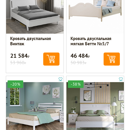
Кровать двуспальная
Кровать двуспальная
Винтаж
мягкая Бетти №5/7
21 584
46 484
Р
Р
53 960
50 983
Р
Р
-20%
-38%