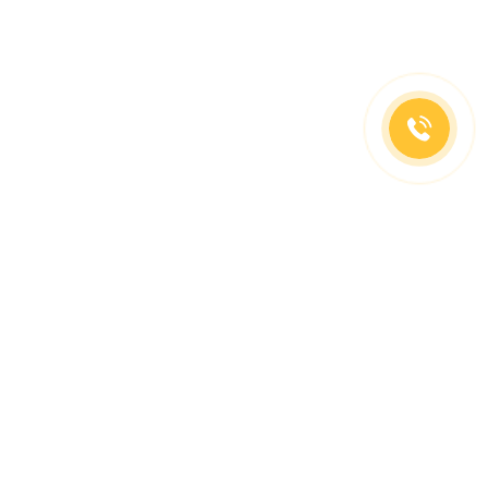
(499)653-73-43
(800)333-63-86
C 10 до 19 часов
Заказать звонок
Доставка в регионы
Москва, м. Славянский Бульвар, ул. Кременчугская,
д. 6, корпус 2.
О компании
Заказ Оплата