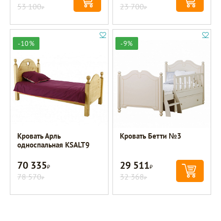
53 100
23 700
Р
Р
-10%
-9%
Кровать Арль
Кровать Бетти №3
односпальная KSALT9
70 335
29 511
Р
Р
78 570
32 368
Р
Р