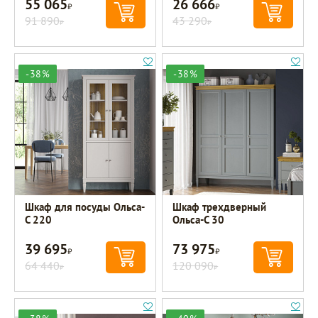
55 065
26 666
Р
Р
91 890
43 290
Р
Р
-38%
-38%
Шкаф для посуды Ольса-
Шкаф трехдверный
С 220
Ольса-С 30
39 695
73 975
Р
Р
64 440
120 090
Р
Р