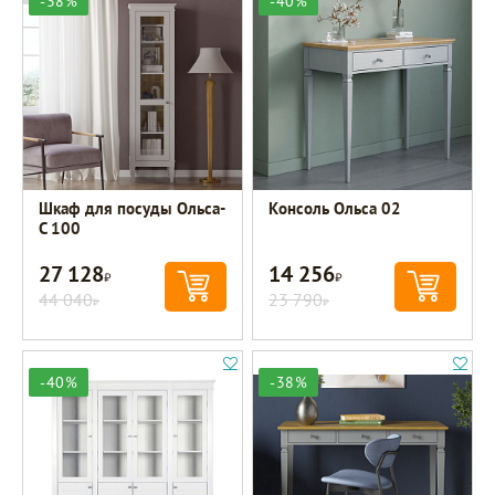
-38%
-40%
Шкаф для посуды Ольса-
Консоль Ольса 02
С 100
27 128
14 256
Р
Р
44 040
23 790
Р
Р
-40%
-38%