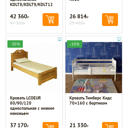
KDLT8/KDLT9/KDLT12
42 360
26 814
Р
Р
47 320
29 410
Р
Р
-30%
-10%
Кровать LCOEUR
Кровать Тимберс Кидс
80/90/120
70×160 с бортиком
односпальная с низким
изножьем
37 170
21 330
Р
Р