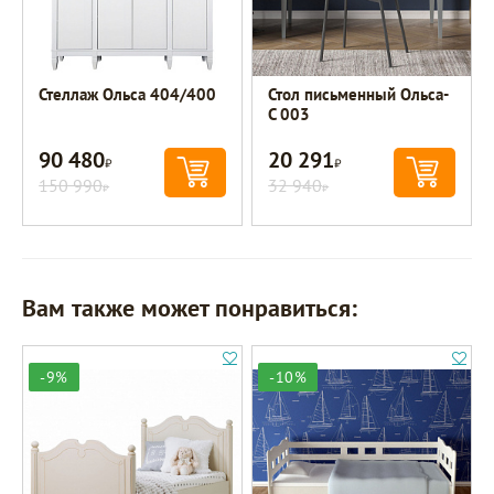
Стеллаж Ольса 404/400
Стол письменный Ольса-
С 003
90 480
20 291
Р
Р
150 990
32 940
Р
Р
Вам также может понравиться:
-9%
-10%