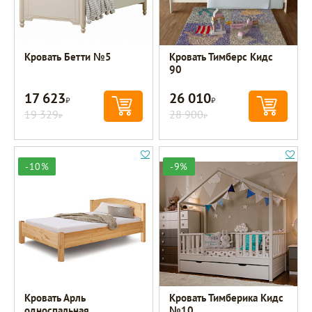
Кровать Бетти №5
Кровать Тимберс Кидс
90
17 623
26 010
Р
Р
19 329
28 900
Р
Р
-10%
-9%
Кровать Арль
Кровать Тимберика Кидс
односпальная
№10