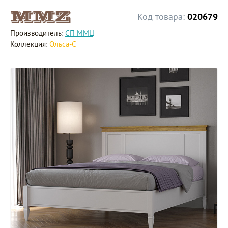
Код товара:
020679
Производитель:
СП ММЦ
Коллекция:
Ольса-С