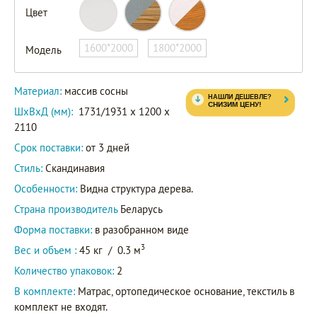
Цвет
1600*2000
1800*2000
Модель
Материал:
массив сосны
ШxВxД (мм):
1731/1931 x 1200 x
2110
Срок поставки:
от 3 дней
Стиль:
Скандинавия
Особенности:
Видна структура дерева.
Страна производитель
Беларусь
Форма поставки:
в разобранном виде
3
Вес и объем :
45 кг
/
0.3 м
Количество упаковок:
2
В комплекте:
Матрас, ортопедическое основание, текстиль в
комплект не входят.