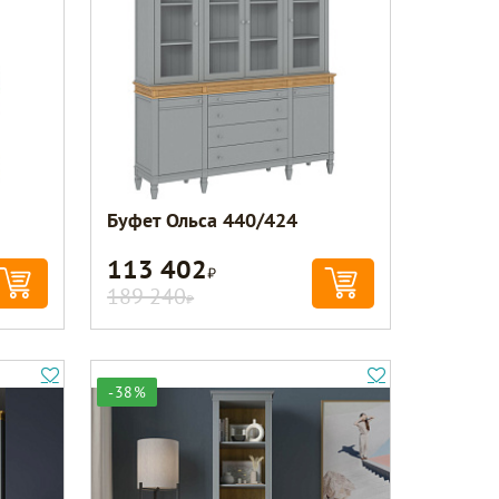
Буфет Ольса 440/424
113 402
Р
189 240
Р
-38%