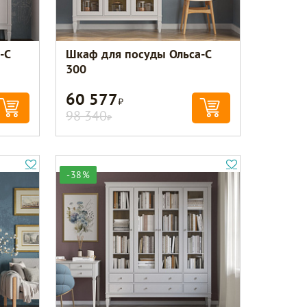
-С
Шкаф для посуды Ольса-С
300
60 577
Р
98 340
Р
-38%