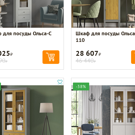
 для посуды Ольса-С
Шкаф для посуды Ольса
110
025
28 607
Р
Р
90
46 440
Р
Р
-38%