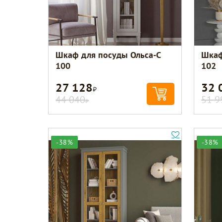
Шкаф для посуды Ольса-С
Шкаф
100
102
27 128
32 
Р
44 040
51 9
Р
-38%
-38%