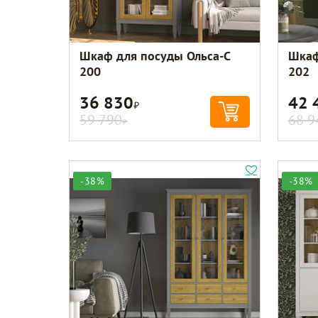
Шкаф для посуды Ольса-С
Шкаф
200
202
36 830
42 
Р
59 790
68 9
Р
-38%
-38%