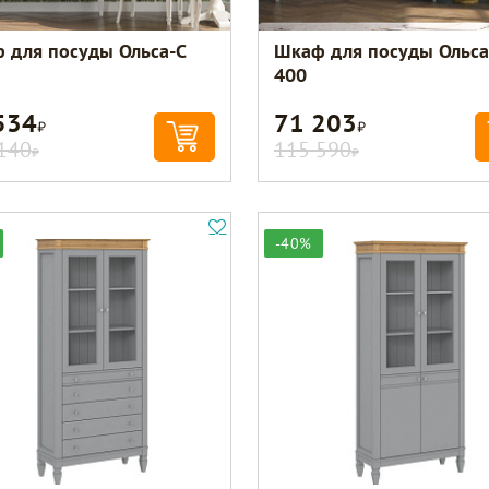
 для посуды Ольса-С
Шкаф для посуды Ольса
400
534
71 203
Р
Р
140
115 590
Р
Р
-40%