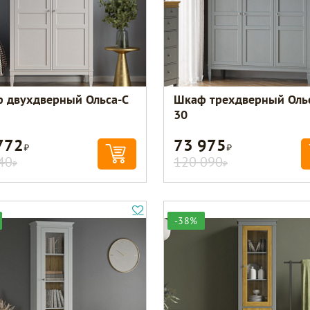
 двухдверный Ольса-С
Шкаф трехдверный Оль
30
772
73 975
Р
Р
40
120 090
Р
Р
-38%