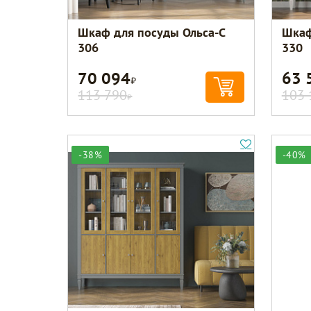
Шкаф для посуды Ольса-С
Шкаф
306
330
70 094
63 
Р
113 790
103 
Р
-38%
-40%