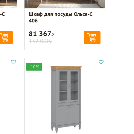
-С
Шкаф для посуды Ольса-С
406
81 367
Р
132 090
Р
-10%