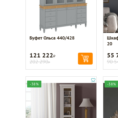
Буфет Ольса 440/428
Шкаф
20
121 222
55 
Р
202 290
90 5
Р
-38%
-38%