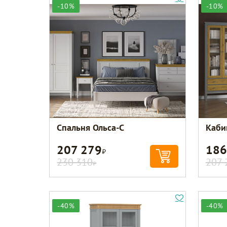
-10%
-10%
Спальня Ольса-С
Каби
207 279
186
Р
230 310
207 
Р
-40%
-40%