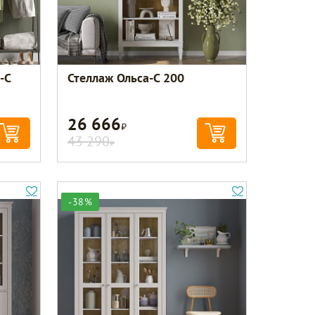
-С
Стеллаж Ольса-С 200
26 666
Р
43 290
Р
-38%