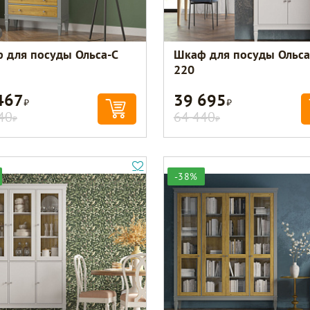
 для посуды Ольса-С
Шкаф для посуды Ольса
220
467
39 695
Р
Р
40
64 440
Р
Р
-38%