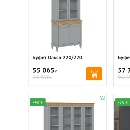
Буфет Ольса 220/220
Буфе
55 065
57 
Р
91 890
96 3
Р
-40%
-38%