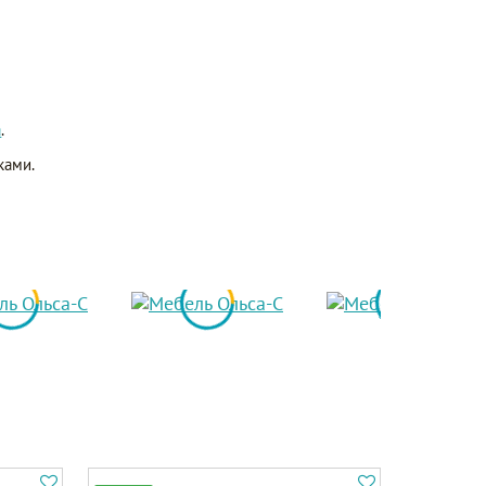
а
.
ками.