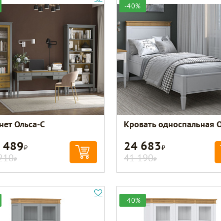
-40%
нет Ольса-С
Кровать односпальная 
 489
24 683
Р
Р
210
41 190
Р
Р
-40%