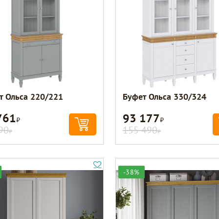
т Ольса 220/221
Буфет Ольса 330/324
761
93 177
Р
Р
90
155 490
Р
Р
-38%