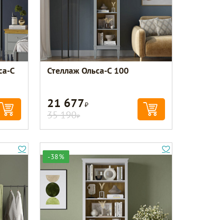
са-С
Стеллаж Ольса-С 100
21 677
Р
35 190
Р
-38%