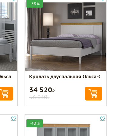
-38%
Ольса
Кровать двуспальная Ольса-С
34 520
Р
56 040
Р
-40%