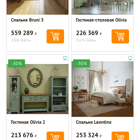
Спальня Bruni 3
Гостиная-столовая Olivia
559 289
226 369
Р
Р
798 985
323 384
Р
Р
-30%
-30%
Гостиная Olivia 2
Спальня Leontina
213 676
253 324
Р
Р