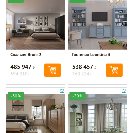
Спальня Bruni 2
Гостиная Leontina 3
485 947
538 457
Р
Р
694 210
769 224
Р
Р
-30%
-30%