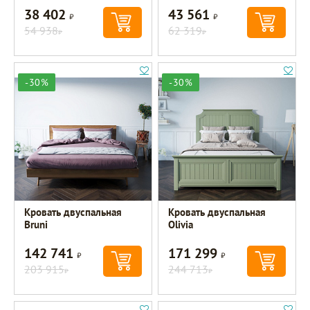
38 402
43 561
Р
Р
54 938
62 319
Р
Р
-30%
-30%
Кровать двуспальная
Кровать двуспальная
Bruni
Olivia
142 741
171 299
Р
Р
203 915
244 713
Р
Р