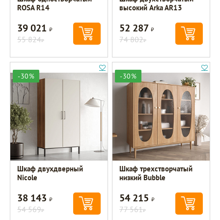
ROSA R14
высокий Arka AR13
39 021
52 287
Р
Р
55 824
74 802
Р
Р
-30%
-30%
Шкаф двухдверный
Шкаф трехстворчатый
Nicole
низкий Bubble
38 143
54 215
Р
Р
54 569
77 561
Р
Р