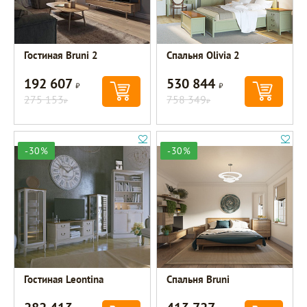
Гостиная Bruni 2
Спальня Olivia 2
192 607
530 844
Р
Р
275 153
758 349
Р
Р
-30%
-30%
Гостиная Leontina
Спальня Bruni
Р
Р