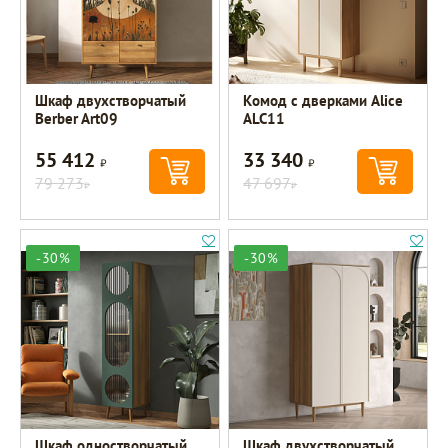
Шкаф двухстворчатый
Комод с дверками Alice
Berber Art09
ALC11
55 412
33 340
Р
Р
79 273
47 697
Р
Р
-30%
-30%
Шкаф одностворчатый
Шкаф двухстворчатый