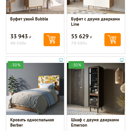
Буфет узкий Bubble
Буфет с двумя дверками
Line
33 943
55 629
Р
Р
48 560
79 585
Р
Р
-30%
-30%
Кровать односпальная
Шкаф c двумя дверками
Berber
Emerson