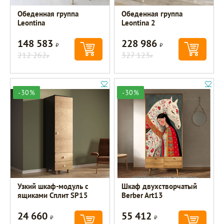
Обеденная группа
Обеденная группа
Leontina
Leontina 2
148 583
228 986
Р
Р
212 262
327 123
Р
Р
-30%
-30%
Узкий шкаф-модуль с
Шкаф двухстворчатый
ящиками Сплит SP15
Berber Art13
24 660
55 412
Р
Р