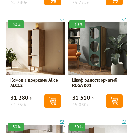
35 280
79 273
Р
Р
-30%
-30%
Комод с дверками Alice
Шкаф одностворчатый
ALC12
ROSA R01
31 280
31 510
Р
Р
44 750
45 080
Р
Р
-30%
-30%