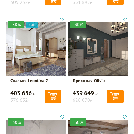
305 252
361 892
Р
Р
-30%
-30%
ХИТ
Спальня Leontina 2
Прихожая Olivia
403 656
439 649
Р
Р
576 652
628 070
Р
Р
-30%
-30%