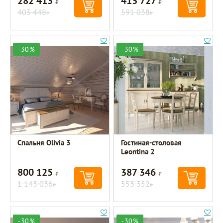
282 413
413 727
403 448
591 038
Р
Р
-30%
-30%
Спальня Olivia 3
Гостиная-столовая
Leontina 2
800 125
387 346
Р
Р
1 143 036
553 352
Р
Р
-30%
-30%