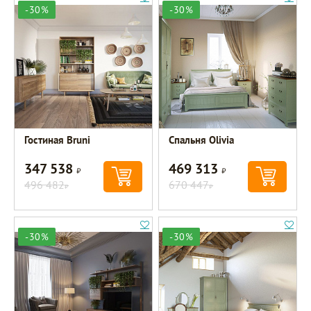
-30%
-30%
Гостиная Bruni
Спальня Olivia
347 538
469 313
Р
Р
496 482
670 447
Р
Р
-30%
-30%