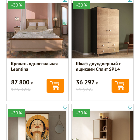
-30%
-30%
Кровать односпальная
Шкаф двухдверный с
Leontina
ящиками Сплит SP14
87 800
36 297
Р
Р
125 428
51 927
Р
Р
-30%
-30%