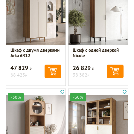
Шкаф с двумя дверками
Шкаф c одной дверкой
Arka AR12
Nicole
47 829
26 829
Р
Р
68 425
38 382
Р
Р
-30%
-30%