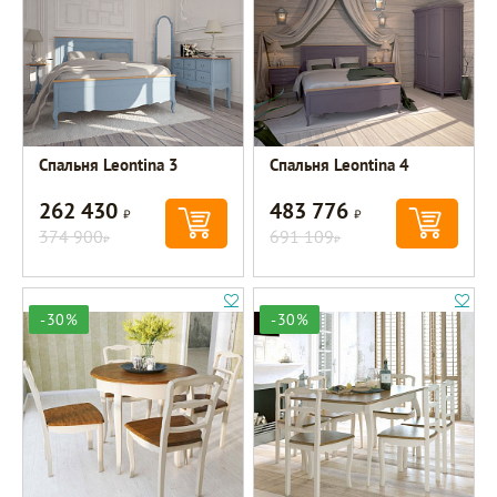
Спальня Leontina 3
Спальня Leontina 4
262 430
483 776
Р
Р
374 900
691 109
Р
Р
-30%
-30%