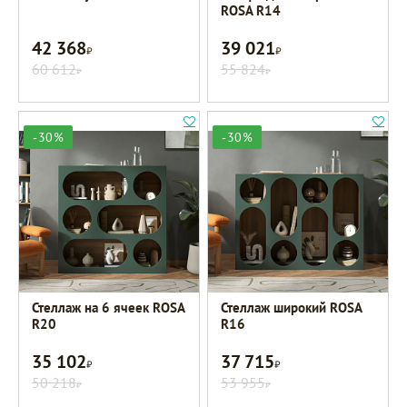
ROSA R14
42 368
39 021
Р
Р
60 612
55 824
Р
Р
-30%
-30%
Стеллаж на 6 ячеек ROSA
Стеллаж широкий ROSA
R20
R16
35 102
37 715
Р
Р
50 218
53 955
Р
Р