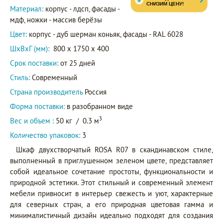
Материал:
корпус - лдсп, фасады -
мдф, ножки - массив берёзы
Цвет:
корпус - дуб шерман коньяк, фасады - RAL 6028
ШxВxГ (мм):
800 x 1750 x 400
Срок поставки:
от 25 дней
Стиль:
Современный
Страна производитель
Россия
Форма поставки:
в разобранном виде
3
Вес и объем :
50 кг
/
0.3 м
Количество упаковок:
3
Шкаф двухстворчатый ROSA R07 в скандинавском стиле,
выполненный в приглушенном зеленом цвете, представляет
собой идеальное сочетание простоты, функциональности и
природной эстетики. Этот стильный и современный элемент
мебели привносит в интерьер свежесть и уют, характерные
для северных стран, а его природная цветовая гамма и
минималистичный дизайн идеально подходят для создания