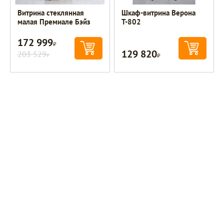
Витрина стеклянная
Шкаф-витрина Верона
малая Премиале Бэйз
Т-802
172 999
Р
129 820
203 529
Р
Р