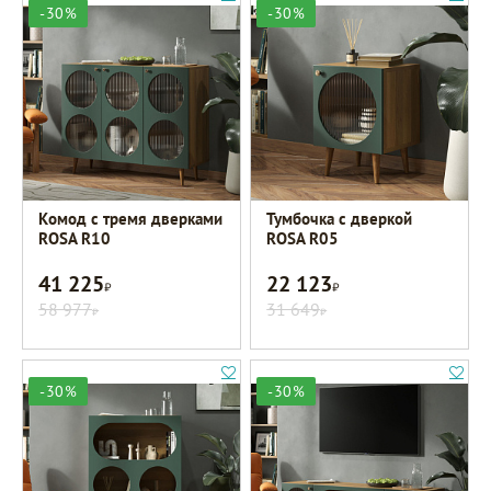
-30%
-30%
Комод с тремя дверками
Тумбочка с дверкой
ROSA R10
ROSA R05
41 225
22 123
Р
Р
58 977
31 649
Р
Р
-30%
-30%