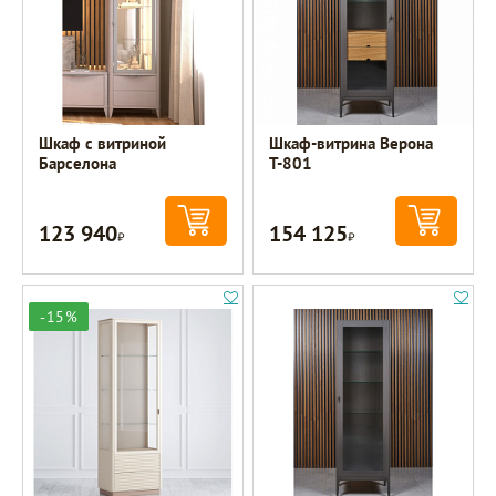
Шкаф с витриной
Шкаф-витрина Верона
Барселона
Т-801
123 940
154 125
Р
Р
-15%