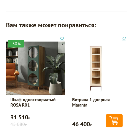
Вам также может понравиться:
-30%
Шкаф одностворчатый
Витрина 1 дверная
ROSA R01
Maranta
31 510
Р
46 400
45 080
Р
Р