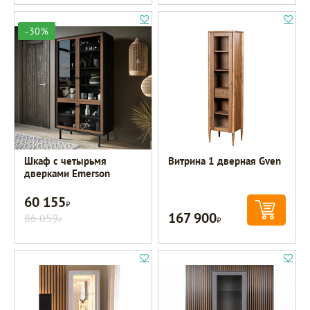
-30%
Шкаф с четырьмя
Витрина 1 дверная Gven
дверками Emerson
60 155
Р
167 900
86 059
Р
Р