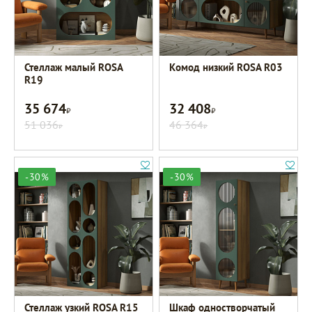
Стеллаж малый ROSA
Комод низкий ROSA R03
R19
35 674
32 408
Р
Р
51 036
46 364
Р
Р
-30%
-30%
Стеллаж узкий ROSA R15
Шкаф одностворчатый