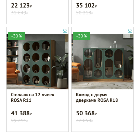
22 123
35 102
Р
Р
31 649
50 218
Р
Р
-30%
-30%
Стеллаж на 12 ячеек
Комод с двумя
ROSA R11
дверками ROSA R18
41 388
50 368
Р
Р
59 211
72 058
Р
Р