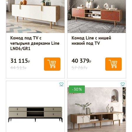
Комод под TV с
Комод Line с нишей
четырьмя дверками Line
низкий под TV
LN06/GR1
31 115
40 379
Р
Р
44 513
57 767
Р
Р
-30%