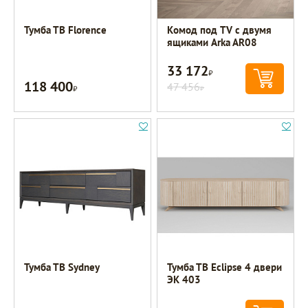
Тумба ТВ Florence
Комод под TV с двумя
ящиками Arka AR08
33 172
Р
118 400
Р
47 456
Р
Тумба ТВ Sydney
Тумба ТВ Eclipse 4 двери
ЭК 403