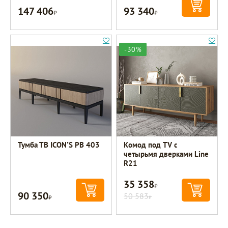
147 406
93 340
Р
Р
-30%
Тумба ТВ ICON’S РВ 403
Комод под TV с
четырьмя дверками Line
R21
35 358
Р
90 350
Р
50 583
Р