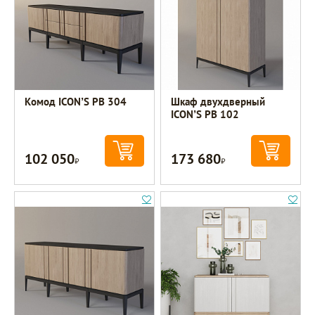
Комод ICON’S РВ 304
Шкаф двухдверный
ICON’S РВ 102
102 050
173 680
Р
Р