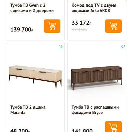
Тумба ТВ Gven с 2
Комод под TV с двумя
ящиками и 2 дверьми
ящиками Arka AR08
33 172
Р
139 700
Р
47 456
Р
Тумба ТВ 2 ящика
Тумба ТВ с распашными
Maranta
фасадами Bryce
48 200
141 800
Р
Р