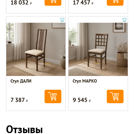
18 032
17 457
Р
Р
Стул ДАЛИ
Стул МАРКО
7 387
9 545
Р
Р
Отзывы