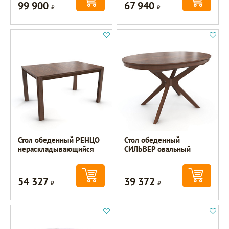
99 900
67 940
Р
Р
Стол обеденный РЕНЦО
Стол обеденный
нераскладывающийся
СИЛЬВЕР овальный
54 327
39 372
Р
Р