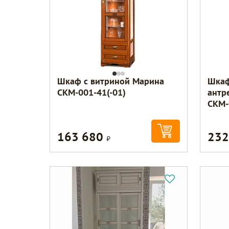
Шкаф с витриной Марина
Шкаф
СКМ-001-41(-01)
антр
СКМ-
163 680
232
Р