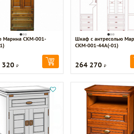
 Марина СКМ-001-
Шкаф с антресолью Ма
1)
СКМ-001-44А(-01)
 320
264 270
Р
Р