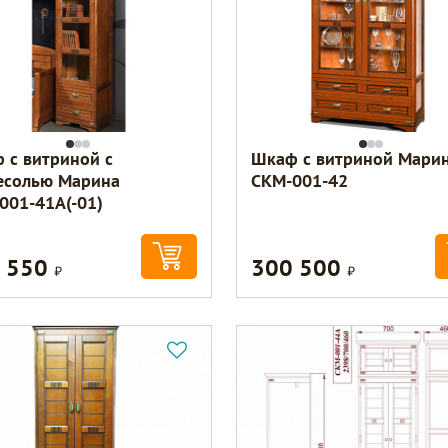
 с витриной с
Шкаф с витриной Мари
есолью Марина
СКМ-001-42
001-41А(-01)
 550
300 500
Р
Р