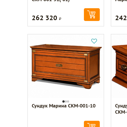
262 320
242
Р
Сундук Марина СКМ-001-10
Сунд
СКМ-