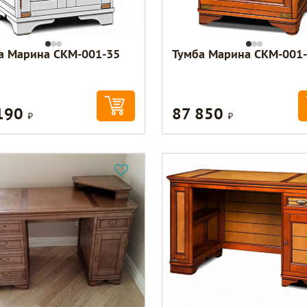
а Марина СКМ-001-35
Тумба Марина СКМ-001
190
87 850
Р
Р