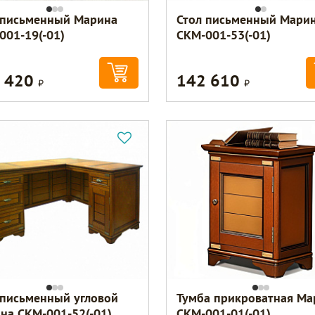
 письменный Марина
Стол письменный Мари
001-19(-01)
СКМ-001-53(-01)
 420
142 610
Р
Р
 письменный угловой
Тумба прикроватная Ма
на СКМ-001-52(-01)
СКМ-001-01(-01)