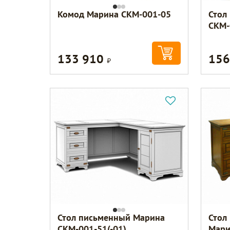
Комод Марина СКМ-001-05
Стол
СКМ-
133 910
156
Р
Стол письменный Марина
Стол
СКМ-001-51(-01)
Мари