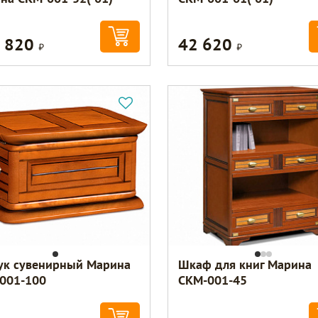
 820
42 620
Р
Р
ук сувенирный Марина
Шкаф для книг Марина
001-100
СКМ-001-45