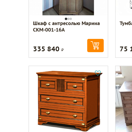
Шкаф с антресолью Марина
Тумб
СКМ-001-16А
335 840
75 
Р