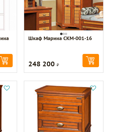
рина
Шкаф Марина СКМ-001-16
248 200
Р