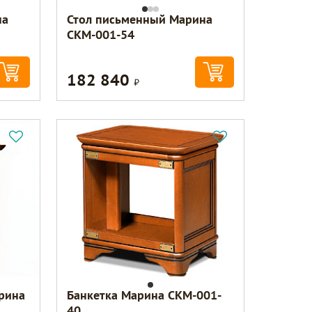
на
Стол письменный Марина
СКМ-001-54
182 840
Р
рина
Банкетка Марина СКМ-001-
40