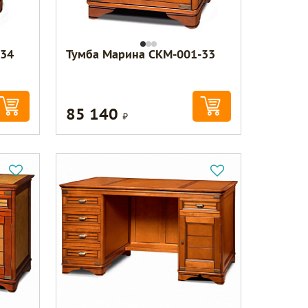
-34
Тумба Марина СКМ-001-33
85 140
Р