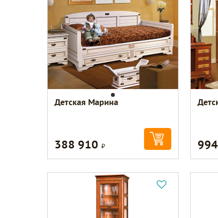
Детская Марина
Детс
388 910
994
Р