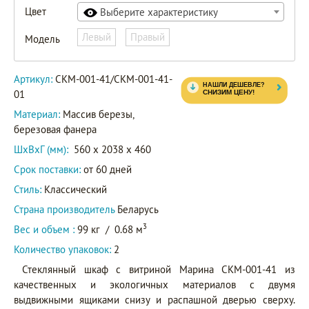
Цвет
Выберите характеристику
СКМ-001-
Левый
Правый
Модель
41-01
Артикул
СКМ-001-
Артикул:
СКМ-001-41/СКМ-001-41-
41
01
Материал:
Массив березы,
березовая фанера
ШxВxГ (мм):
560 x 2038 x 460
Срок поставки:
от 60 дней
Стиль:
Классический
Страна производитель
Беларусь
3
Вес и объем :
99 кг
/
0.68 м
Количество упаковок:
2
Стеклянный шкаф с витриной Марина СКМ-001-41 из
качественных и экологичных материалов с двумя
выдвижными ящиками снизу и распашной дверью сверху.