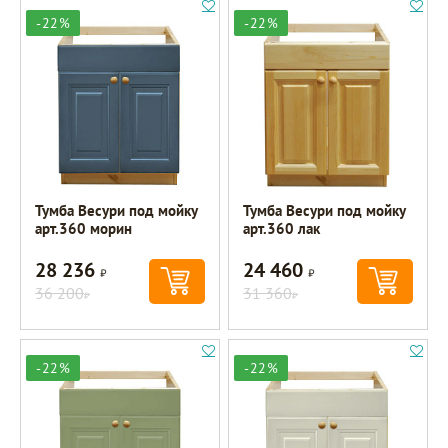
-22%
-22%
Тумба Весури под мойку
Тумба Весури под мойку
арт.360 морин
арт.360 лак
28 236
24 460
Р
Р
36 200
31 360
Р
Р
-22%
-22%