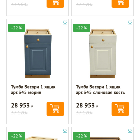
33 560
37 120
Р
Р
-22%
-22%
Тумба Весури 1 ящик
Тумба Весури 1 ящик
арт.345 морин
арт.345 слоновая кость
28 953
28 953
Р
Р
37 120
37 120
Р
Р
-22%
-22%