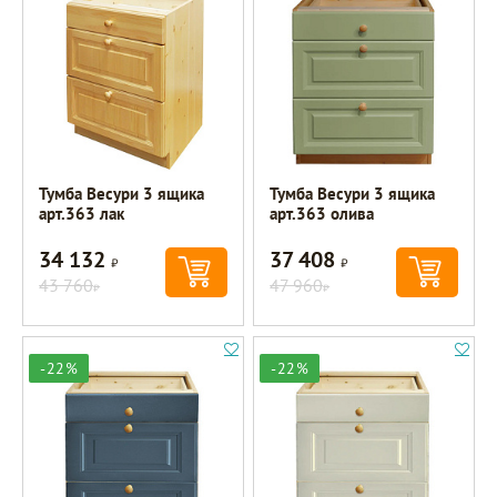
Тумба Весури 3 ящика
Тумба Весури 3 ящика
арт.363 лак
арт.363 олива
34 132
37 408
Р
Р
43 760
47 960
Р
Р
-22%
-22%