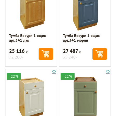
Тумба Весури 1 ящик
Тумба Весури 1 ящик
арт.341 лак
арт.341 морин
25 116
27 487
Р
Р
32 200
35 240
Р
Р
-22%
-22%