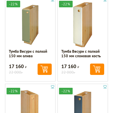
-22%
-22%
Тумба Весури с полкой
Тумба Весури с полкой
150 мм олива
150 мм слоновая кость
17 160
17 160
Р
Р
22 000
22 000
Р
Р
-22%
-22%