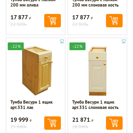
200 мм олива
200 мм слоновая кость
17 877
17 877
Р
Р
22 920
22 920
Р
Р
-22%
-22%
Тумба Весури 1 ящик
Тумба Весури 1 ящик
арт.331 лак
арт.331 слоновая кость
19 999
21 871
Р
Р
25 640
28 040
Р
Р