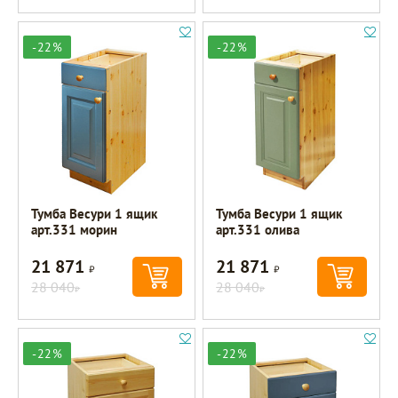
-22%
-22%
Тумба Весури 1 ящик
Тумба Весури 1 ящик
арт.331 морин
арт.331 олива
21 871
21 871
Р
Р
28 040
28 040
Р
Р
-22%
-22%