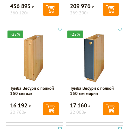
436 893
209 976
Р
Р
560 120
269 200
Р
Р
-22%
-22%
Тумба Весури с полкой
Тумба Весури с полкой
150 мм лак
150 мм морин
16 192
17 160
Р
Р
20 760
22 000
Р
Р