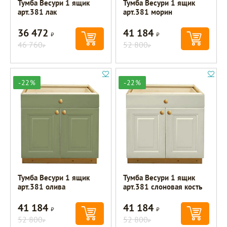
Тумба Весури 1 ящик
Тумба Весури 1 ящик
арт.381 лак
арт.381 морин
36 472
41 184
Р
Р
46 760
52 800
Р
Р
-22%
-22%
Тумба Весури 1 ящик
Тумба Весури 1 ящик
арт.381 олива
арт.381 слоновая кость
41 184
41 184
Р
Р
52 800
52 800
Р
Р