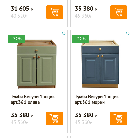
31 605
35 380
Р
Р
40 520
45 360
Р
Р
-22%
-22%
Тумба Весури 1 ящик
Тумба Весури 1 ящик
арт.361 олива
арт.361 морин
35 380
35 380
Р
Р
45 360
45 360
Р
Р