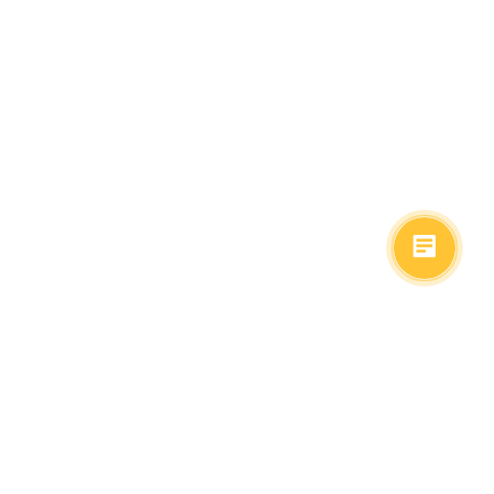
(499)653-73-43
(800)333-63-86
C 10 до 19 часов
Заказать звонок
Доставка в регионы
Москва, м. Славянский Бульвар, ул. Кременчугская,