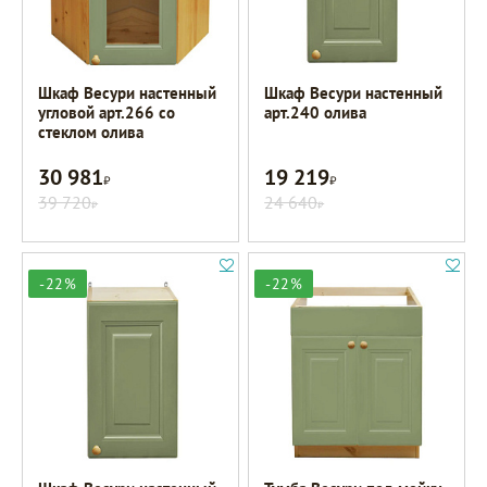
Шкаф Весури настенный
Шкаф Весури настенный
угловой арт.266 со
арт.240 олива
стеклом олива
30 981
19 219
Р
Р
39 720
24 640
Р
Р
-22%
-22%