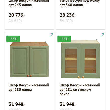
Шкаф Весури настенный
Тумба Весури под мойку
арт.245 олива
арт.360 олива
20 779
28 236
Р
Р
26 640
36 200
Р
Р
-22%
-22%
Шкаф Весури настенный
Шкаф Весури настенный
арт.280 олива
арт.281 со стеклом
олива
31 948
31 948
Р
Р
40 960
40 960
Р
Р