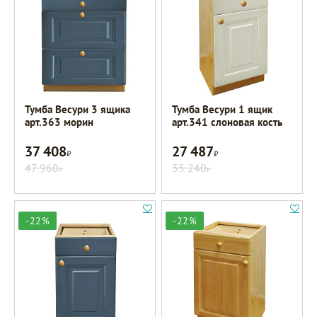
Тумба Весури 3 ящика
Тумба Весури 1 ящик
арт.363 морин
арт.341 слоновая кость
37 408
27 487
Р
Р
47 960
35 240
Р
Р
-22%
-22%