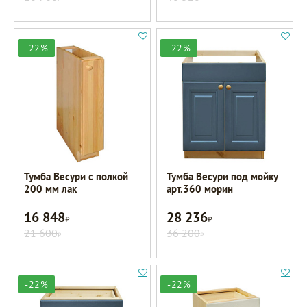
-22%
-22%
Тумба Весури с полкой
Тумба Весури под мойку
200 мм лак
арт.360 морин
16 848
28 236
Р
Р
21 600
36 200
Р
Р
-22%
-22%