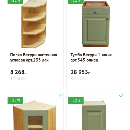
-22%
-22%
Полка Весури настенная
Тумба Весури 1 ящик
угловая арт.233 лак
арт.345 олива
8 268
28 953
Р
Р
10 600
37 120
Р
Р
-22%
-22%