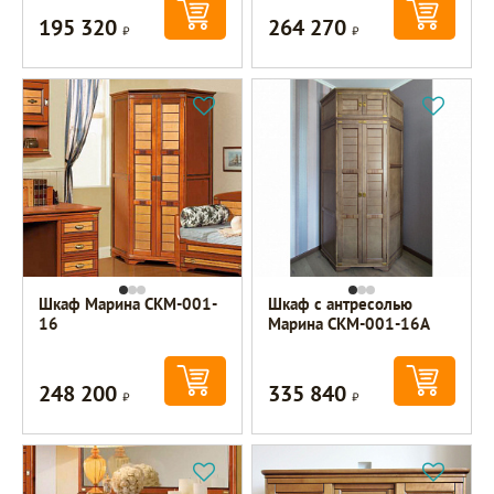
195 320
264 270
Р
Р
Шкаф Марина СКМ-001-
Шкаф с антресолью
16
Марина СКМ-001-16А
248 200
335 840
Р
Р