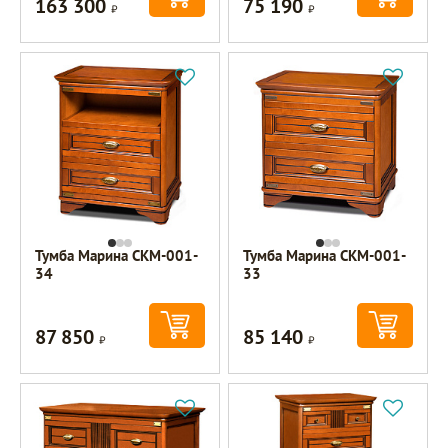
163 300
75 190
Р
Р
Тумба Марина СКМ-001-
Тумба Марина СКМ-001-
34
33
87 850
85 140
Р
Р