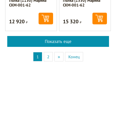
Полка (1130) Марина
Полка (1330) Марина
СКМ-001-62
СКМ-001-62
12 920
15 320
Р
Р
Показать еще
1
2
»
Конец