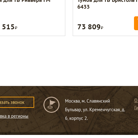
6433
 515
73 809
Р
Р
О
Москва, м. Славянский
азать звонок
Г
Бульвар, ул. Кременчугская, д.
вка в регионы
6, корпус 2.