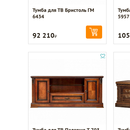
Тумба для ТВ Бристоль ГМ
Тумб
6434
5957
92 210
105
Р
Тумба для ТВ Палермо Т-703
Тумб