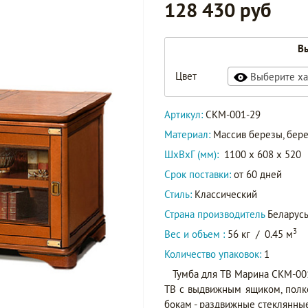
128 430 руб
Вы
Цвет
Выберите ха
Артикул:
СКМ-001-29
Материал:
Массив березы, бер
ШxВxГ (мм):
1100 x 608 x 520
Срок поставки:
от 60 дней
Стиль:
Классический
Страна производитель
Беларус
3
Вес и объем :
56 кг
/
0.45 м
Количество упаковок:
1
Тумба для ТВ Марина СКМ-00
ТВ с выдвижным ящиком, полко
бокам - раздвижные стеклянные 