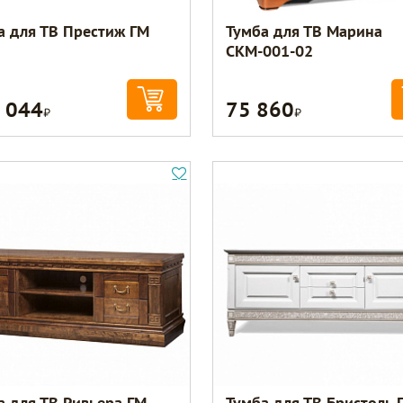
а для ТВ Престиж ГМ
Тумба для ТВ Марина
СКМ-001-02
 044
75 860
Р
Р
а для ТВ Ривьера ГМ
Тумба для ТВ Бристоль 