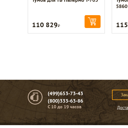
5860
110 829
115
Р
(499)653-73-43
Зак
(800)333-63-86
C 10 до 19 часов
Доста
© Портомебель. 2009-2026 год.
Мебель из массива дерева
.