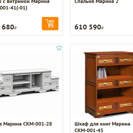
 с витриной Марина
Спальня Марина 2
001-41(-01)
 680
610 590
Р
Р
а Марина СКМ-001-28
Шкаф для книг Марина
СКМ-001-45