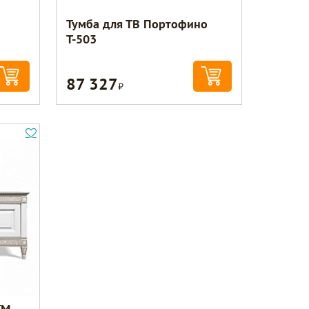
Тумба для ТВ Портофино
Т-503
87 327
Р
ГМ