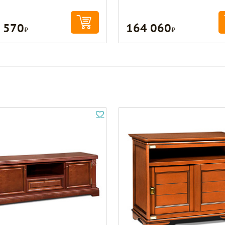
 570
164 060
Р
Р