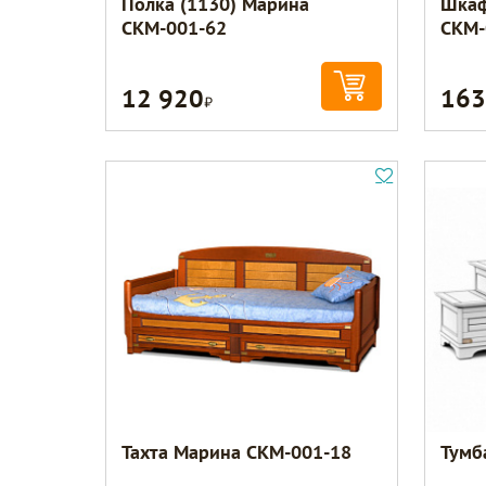
Полка (1130) Марина
Шкаф
СКМ-001-62
СКМ-
12 920
163
Р
Тахта Марина СКМ-001-18
Тумб