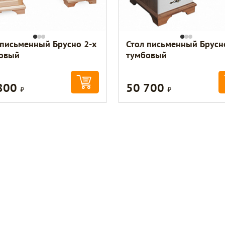
 письменный Брусно 2-х
Стол письменный Брусн
овый
тумбовый
800
50 700
Р
Р