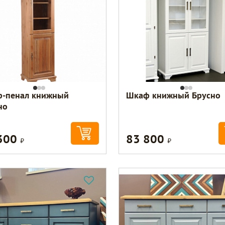
-пенал книжный
Шкаф книжный Брусно
но
300
83 800
Р
Р