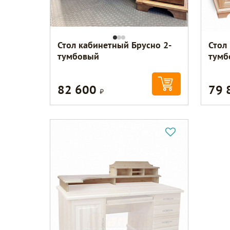
Стол кабинетный Брусно 2-
Стол
тумбовый
тумб
82 600
79 
Р