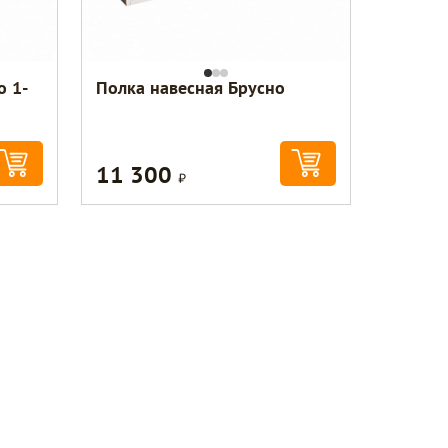
о 1-
Полка навесная Брусно
11 300
Р