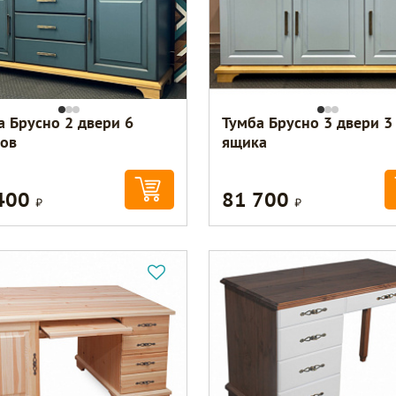
а Брусно 2 двери 6
Тумба Брусно 3 двери 3
ов
ящика
400
81 700
Р
Р