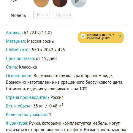
Левый
Правый
Модель
Б3.22.02
Артикул
3.1.02
Артикул:
Б3.22.02/3.1.02
Материал:
Массив сосны
ШxВxГ (мм):
550 x 2042 x 425
Срок поставки:
от 35 дней
Стиль:
Классика
Особенности:
Возможна отгрузка в разобранном виде.
Возможно изготовление из сращенного бессучкового щита.
Стоимость изделия увеличивается на 10%.
Страна производитель
Россия
3
Вес и объем :
35 кг
/
0.48 м
Количество упаковок:
1
Фурнитура:
Ручки, которыми комплектуется мебель, могут
отличаться от представленных на фото. Возможность замены