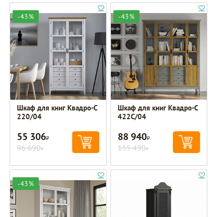
-43%
-43%
Шкаф для книг Квадро-С
Шкаф для книг Квадро-С
220/04
422С/04
55 306
88 940
Р
Р
96 690
155 490
Р
Р
-43%