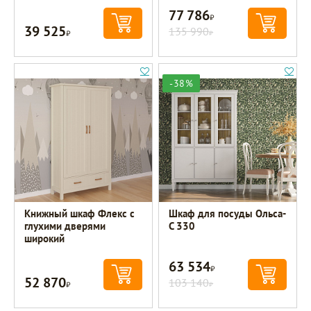
77 786
Р
39 525
Р
135 990
Р
-38%
Книжный шкаф Флекс с
Шкаф для посуды Ольса-
глухими дверями
С 330
широкий
63 534
Р
52 870
Р
103 140
Р