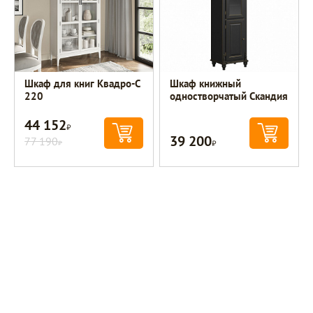
Шкаф для книг Квадро-С
Шкаф книжный
220
одностворчатый Скандия
44 152
Р
39 200
77 190
Р
Р