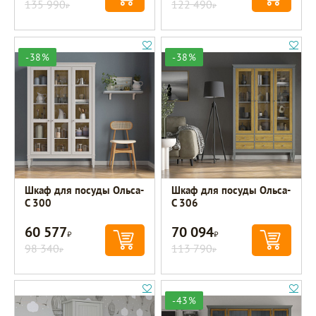
135 990
122 490
Р
Р
-38%
-38%
Шкаф для посуды Ольса-
Шкаф для посуды Ольса-
С 300
С 306
60 577
70 094
Р
Р
98 340
113 790
Р
Р
-43%