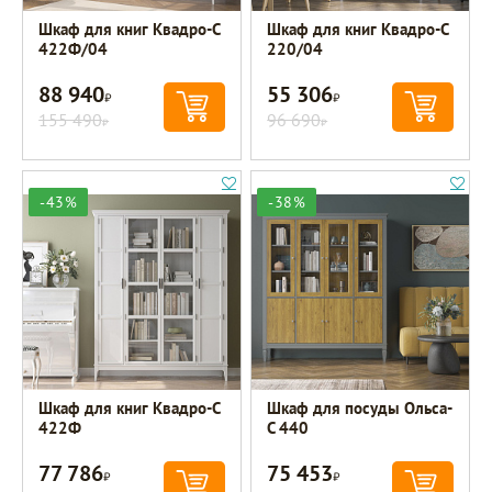
Шкаф для книг Квадро-С
Шкаф для книг Квадро-С
422Ф/04
220/04
88 940
55 306
Р
Р
155 490
96 690
Р
Р
-43%
-38%
Шкаф для книг Квадро-С
Шкаф для посуды Ольса-
422Ф
С 440
77 786
75 453
Р
Р