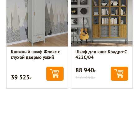
Книжный шкаф Флекс с
Шкаф для книг Квадро-С
глухой дверью узкий
422С/04
88 940
Р
39 525
Р
155 490
Р