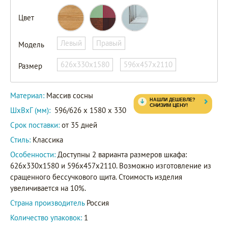
Цвет
Левый
Правый
Модель
626х330х1580
596х457х2110
Размер
Материал:
Массив сосны
ШxВxГ (мм):
596/626 x 1580 x 330
Срок поставки:
от 35 дней
Стиль:
Классика
Особенности:
Доступны 2 варианта размеров шкафа:
626х330х1580 и 596х457х2110. Возможно изготовление из
сращенного бессучкового щита. Стоимость изделия
увеличивается на 10%.
Страна производитель
Россия
Количество упаковок:
1