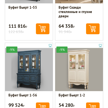
Буфет Бьерт 1-55
Буфет Сканди
стеклянные и глухие
двери
111 816
64 358
Р
Р
122 638
91 940
Р
Р
-9%
-9%
Буфет Бьерт 1-56
Буфет Бьерт 1-2
99 524
54 280
Р
Р