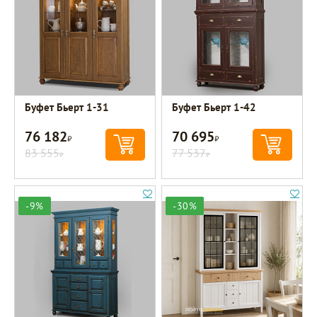
Буфет Бьерт 1-31
Буфет Бьерт 1-42
76 182
70 695
Р
Р
83 555
77 537
Р
Р
-9%
-30%