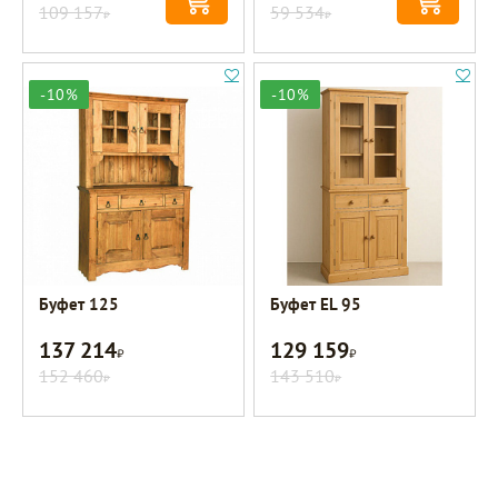
109 157
59 534
Р
Р
-10%
-10%
Буфет 125
Буфет EL 95
137 214
129 159
Р
Р
152 460
143 510
Р
Р