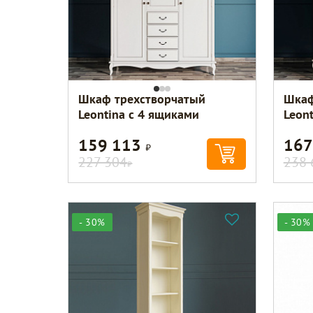
Шкаф трехстворчатый
Шкаф
Leontina с 4 ящиками
Leon
159 113
167
Р
227 304
238 
Р
- 30%
- 30%