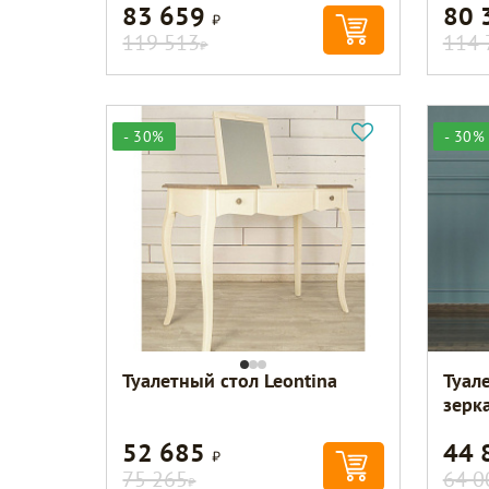
83 659
80 
Р
119 513
114 
Р
- 30%
- 30%
Туалетный стол Leontina
Туал
зерк
52 685
44 
Р
75 265
64 0
Р