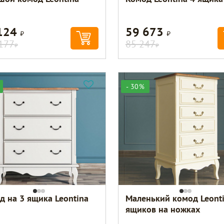
124
59 673
Р
Р
177
85 247
Р
Р
- 30%
д на 3 ящика Leontina
Маленький комод Leonti
ящиков на ножках