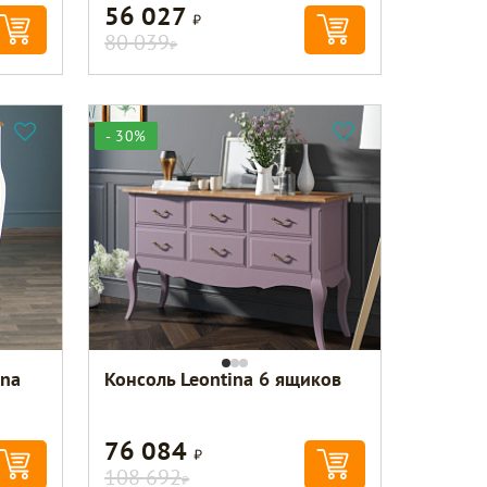
56 027
Р
80 039
Р
- 30%
ina
Консоль Leontina 6 ящиков
76 084
Р
108 692
Р