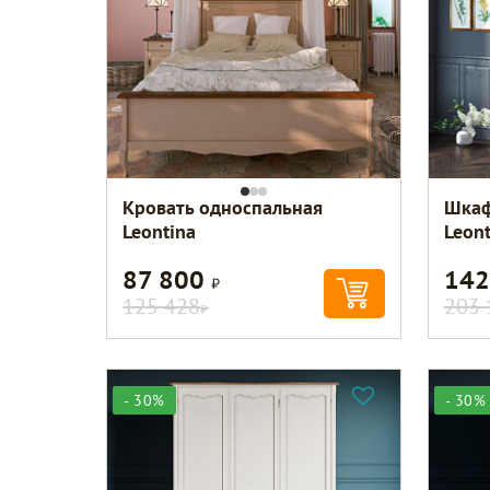
Кровать односпальная
Шкаф
Leontina
Leont
87 800
142
Р
125 428
203 
Р
- 30%
- 30%