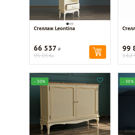
Стеллаж Leontina
Стел
66 537
99 
Р
95 054
142 
Р
- 30%
- 30%