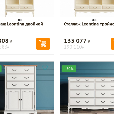
лаж Leontina двойной
Стеллаж Leontina тройн
808
133 077
Р
Р
583
190 110
Р
Р
- 30%