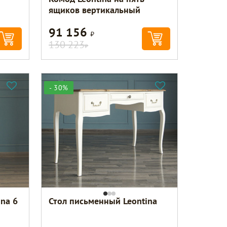
ящиков вертикальный
91 156
Р
130 223
Р
- 30%
na 6
Стол письменный Leontina