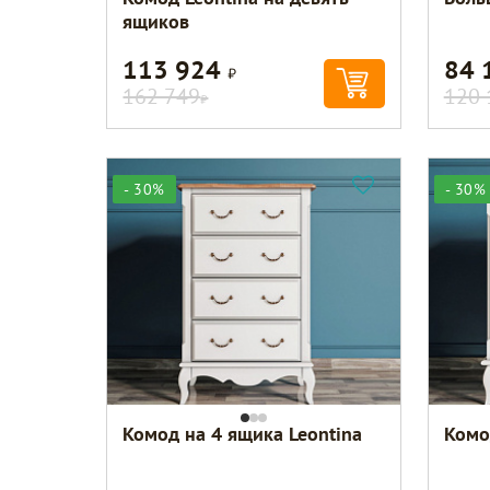
ящиков
113 924
84 
Р
162 749
120 
Р
- 30%
- 30%
Комод на 4 ящика Leontina
Комо