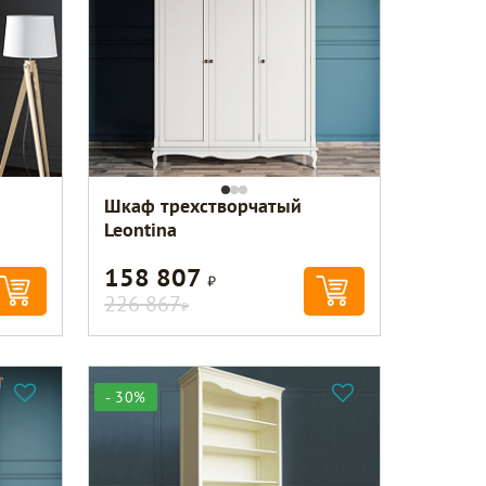
Шкаф трехстворчатый
Leontina
158 807
Р
226 867
Р
- 30%