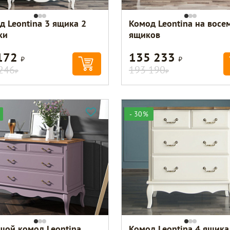
д Leontina 3 ящика 2
Комод Leontina на восе
ки
ящиков
172
135 233
Р
Р
246
193 190
Р
Р
- 30%
шой комод Leontina
Комод Leontina 4 ящика