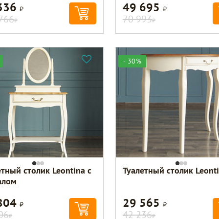
336
49 695
Р
Р
766
70 993
Р
Р
- 30%
етный столик Leontina с
Туалетный столик Leont
алом
804
29 565
Р
Р
06
42 236
Р
Р