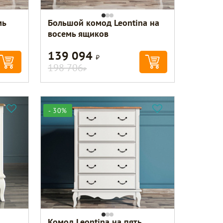
мь
Большой комод Leontina на
восемь ящиков
139 094
Р
198 706
Р
- 30%
Комод Leontina на пять