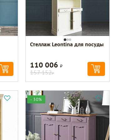
Стеллаж Leontina для посуды
110 006
Р
157 152
Р
- 30%