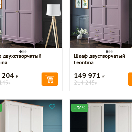
 двухстворчатый
Шкаф двустворчатый
ina
Leontina
 204
149 971
Р
Р
149
214 245
Р
Р
- 30%