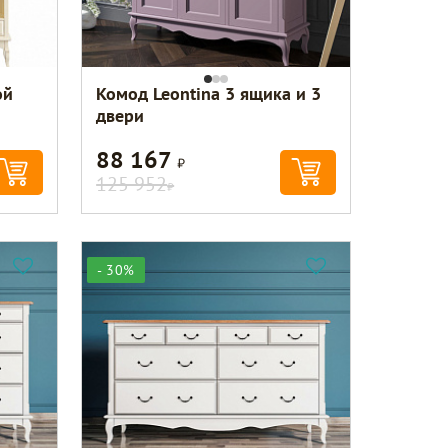
ой
Комод Leontina 3 ящика и 3
двери
88 167
Р
125 952
Р
- 30%