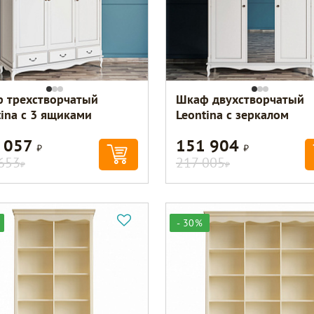
 трехстворчатый
Шкаф двухстворчатый
tina с 3 ящиками
Leontina с зеркалом
 057
151 904
Р
Р
653
217 005
Р
Р
- 30%