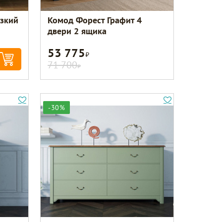
узкий
Комод Форест Графит 4
двери 2 ящика
53 775
Р
71 700
Р
-30%