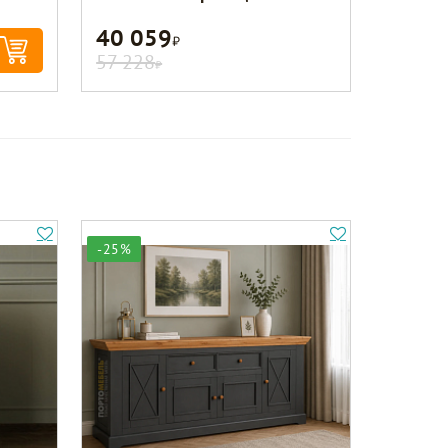
40 059
Р
57 228
Р
-25%