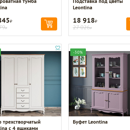
роватная тумба
Подставка под цветы
ina
Leontina
845
18 918
Р
Р
79
27 026
Р
Р
-30%
 трехстворчатый
Буфет Leontina
tina с 4 ящиками