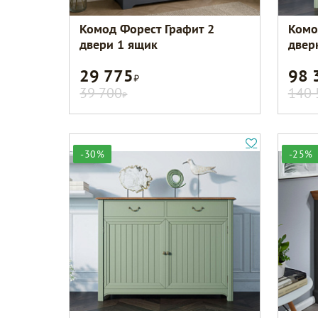
Комод Форест Графит 2
Комод
двери 1 ящик
двер
29 775
98 
Р
39 700
140 
Р
-30%
-25%