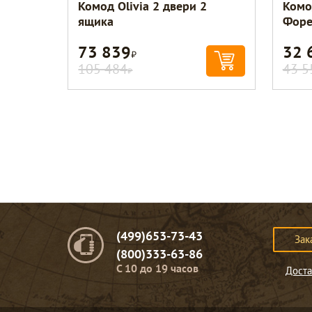
Комод Olivia 2 двери 2
Комо
ящика
Форе
73 839
32 
Р
105 484
43 5
Р
(499)653-73-43
Зак
(800)333-63-86
C 10 до 19 часов
Доста