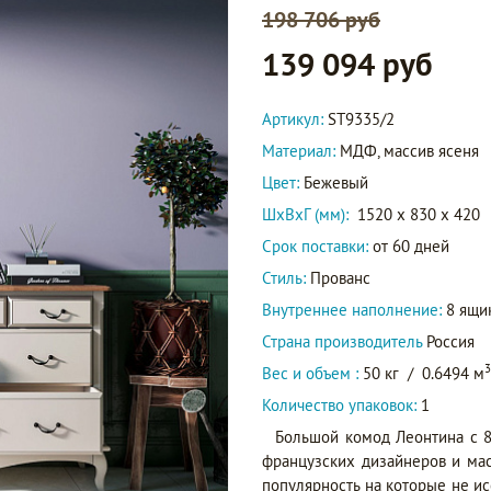
198 706 руб
139 094 руб
Артикул:
ST9335/2
Материал:
МДФ, массив ясеня
Цвет:
Бежевый
ШxВxГ (мм):
1520 x 830 x 420
Срок поставки:
от 60 дней
Стиль:
Прованс
Внутреннее наполнение:
8 ящи
Страна производитель
Россия
3
Вес и объем :
50 кг
/
0.6494 м
Количество упаковок:
1
Большой комод Леонтина с 8
французских дизайнеров и мас
популярность на которые не ис