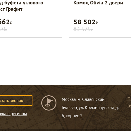
д буфета углового
Комод Olivia 2 двери
ст Графит
662
58 502
Р
Р
50
83 575
Р
Р
О
Москва, м. Славянский
азать звонок
Г
Бульвар, ул. Кременчугская, д.
вка в регионы
6, корпус 2.