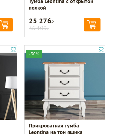
Тумба Leontina с открытой
полкой
25 276
Р
36 109
Р
-30%
Прикроватная тумба
Leontina на три ящика