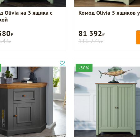
 Olivia на 3 ящика с
Комод Olivia 5 ящиков 
кой
380
81 392
Р
Р
543
116 275
Р
Р
-30%