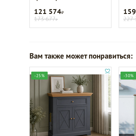
121 574
159
Р
173 677
227 
Р
Вам также может понравиться:
-25%
-30%