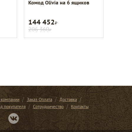
Комод Olivia на 6 ящиков
144 452
Р
206 360
Р
 компании
Заказ Оплата
Доставка
ид покупателя
Сотрудничество
Контакты
Перейти в нашу группу Вконтакте