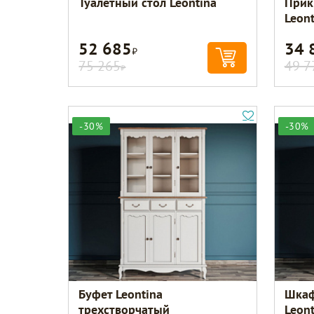
Туалетный стол Leontina
Прик
Leont
52 685
34 
Р
75 265
49 7
Р
-30%
-30%
Буфет Leontina
Шкаф
трехстворчатый
Leon