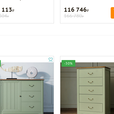
 113
116 746
Р
Р
304
166 780
Р
Р
-30%