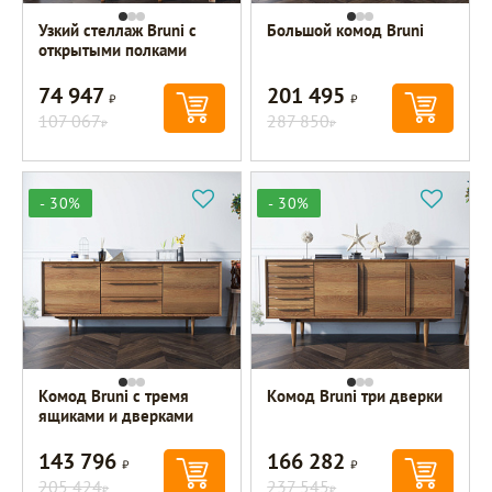
Узкий стеллаж Bruni с
Большой комод Bruni
открытыми полками
74 947
201 495
Р
Р
107 067
287 850
Р
Р
- 30%
- 30%
Комод Bruni с тремя
Комод Bruni три дверки
ящиками и дверками
143 796
166 282
Р
Р
205 424
237 545
Р
Р