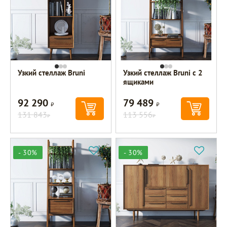
Узкий стеллаж Bruni
Узкий стеллаж Bruni с 2
ящиками
92 290
79 489
Р
Р
131 843
113 556
Р
Р
- 30%
- 30%