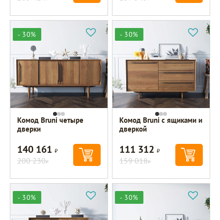
- 30%
- 30%
Комод Bruni четыре
Комод Bruni с ящиками и
дверки
дверкой
140 161
111 312
Р
Р
200 230
159 018
Р
Р
- 30%
- 30%