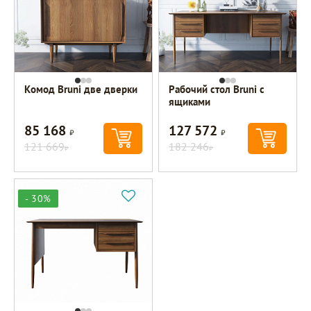
Комод Bruni две дверки
Рабочий стол Bruni с
ящиками
85 168
127 572
Р
Р
121 669
182 246
Р
Р
- 30%