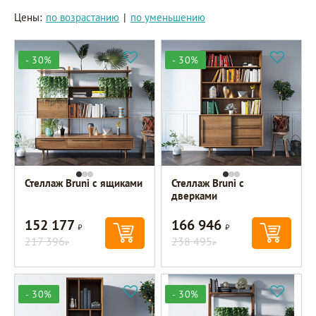
Цены:
по возрастанию
|
по уменьшению
- 30%
- 30%
Стеллаж Bruni с ящиками
Стеллаж Bruni с
дверками
152 177
166 946
Р
Р
217 396
238 495
Р
Р
- 30%
- 30%