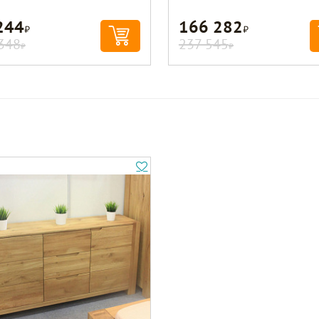
244
166 282
Р
Р
348
237 545
Р
Р