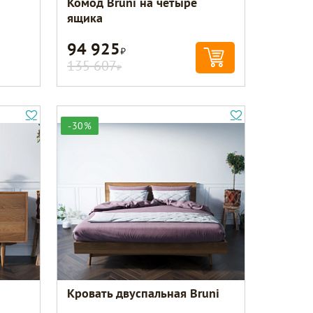
Комод Bruni на четыре
ящика
94 925
Р
135 607
Р
-30%
Кровать двуспальная Bruni