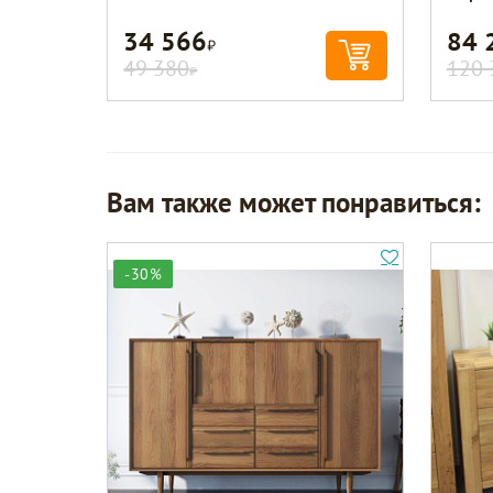
34 566
84 
Р
49 380
120 
Р
Вам также может понравиться:
-30%