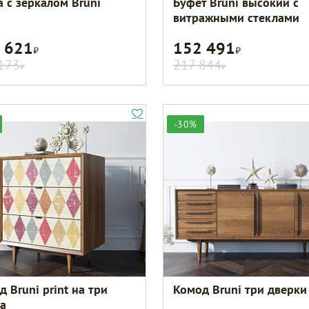
а с зеркалом Bruni
Буфет Bruni высокий с
витражными стеклами
 621
152 491
Р
Р
173
217 844
Р
Р
-30%
 Bruni print на три
Комод Bruni три дверки
а