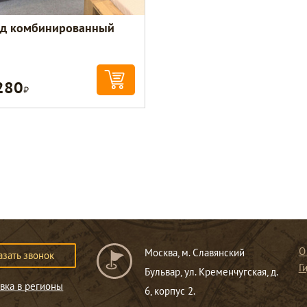
д комбинированный
280
Р
О
Москва, м. Славянский
азать звонок
Г
Бульвар, ул. Кременчугская, д.
вка в регионы
6, корпус 2.