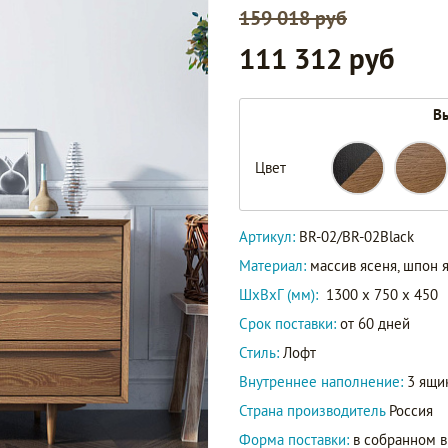
159 018 руб
111 312 руб
Вы
BR-
Цвет
02Black
Артикул
BR-
Артикул:
BR-02/BR-02Black
02
Материал:
массив ясеня, шпон 
ШxВxГ (мм):
1300 x 750 x 450
Срок поставки:
от 60 дней
Стиль:
Лофт
Внутреннее наполнение:
3 ящик
Страна производитель
Россия
Форма поставки:
в собранном 