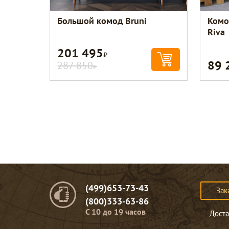
Большой комод Bruni
Комо
Riva
201 495
Р
89 
287 850
Р
(499)653-73-43
Зак
(800)333-63-86
C 10 до 19 часов
Доста