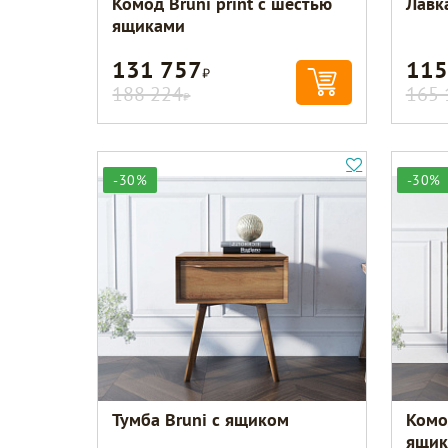
Комод Bruni print с шестью
Лавк
ящиками
131 757
115
Р
188 224
165 
Р
-30%
-30%
Тумба Bruni с ящиком
Комод
ящик