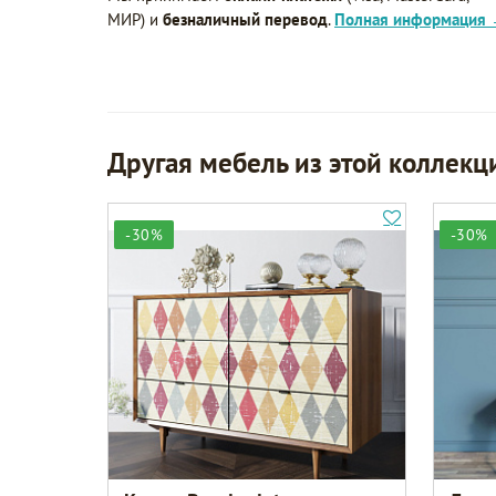
МИР) и
безналичный перевод
.
Полная информация
Другая мебель из этой коллекц
-30%
-30%