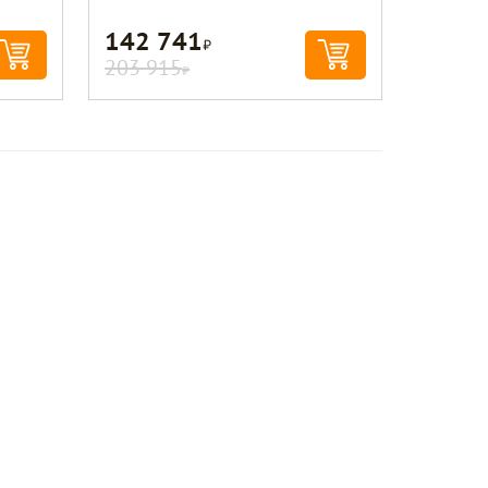
142 741
Р
203 915
Р