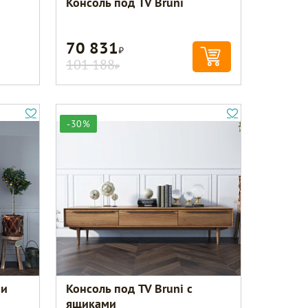
Консоль под TV Bruni
70 831
Р
101 188
Р
-30%
ми
Консоль под TV Bruni с
ящиками