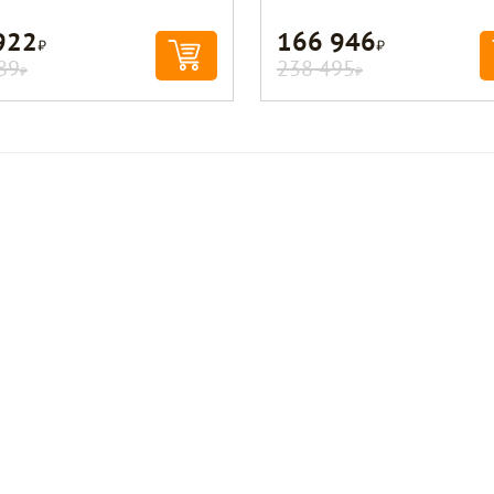
922
166 946
Р
Р
89
238 495
Р
Р