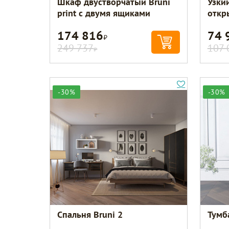
Шкаф двустворчатый Bruni
Узкий
print с двумя ящиками
откр
174 816
74 
Р
249 737
107 
Р
-30%
-30%
Спальня Bruni 2
Тумб