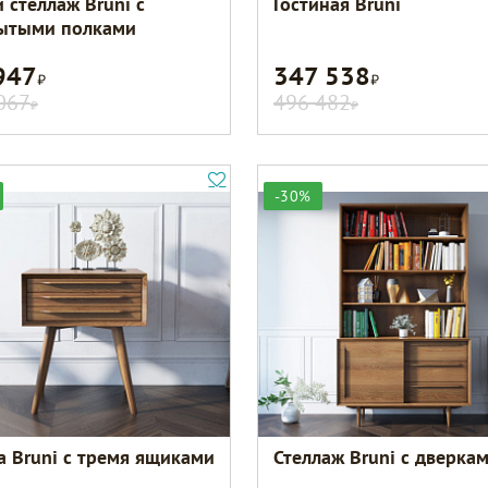
 стеллаж Bruni с
Гостиная Bruni
ытыми полками
947
347 538
Р
Р
067
496 482
Р
Р
-30%
а Bruni с тремя ящиками
Стеллаж Bruni с дверка