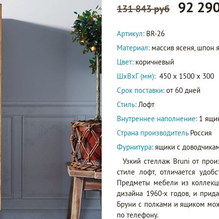
92 290
131 843 руб
Артикул:
BR-26
Материал:
массив ясеня, шпон 
Цвет:
коричневый
ШxВxГ (мм):
450 x 1500 x 300
Срок поставки:
от 60 дней
Стиль:
Лофт
Внутреннее наполнение:
1 ящи
Страна производитель
Россия
Фурнитура:
ящики с доводчика
Узкий стеллаж Bruni от про
стиле лофт, отличается удоб
Предметы мебели из коллекци
дизайна 1960-х годов, и прид
Бруни с полками и ящиком можн
по телефону.