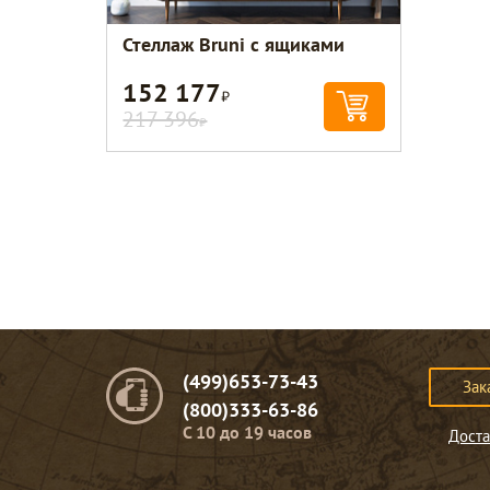
Стеллаж Bruni с ящиками
152 177
Р
217 396
Р
(499)653-73-43
Зак
(800)333-63-86
C 10 до 19 часов
Доста