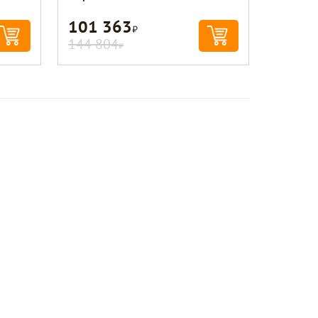
101 363
Р
144 804
Р