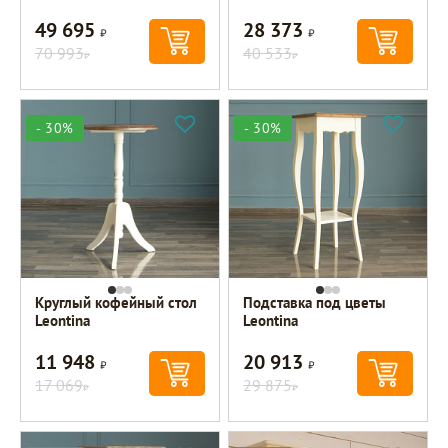
49 695
28 373
Р
Р
70 993
40 533
Р
Р
- 30%
- 30%
Круглый кофейный стол
Подставка под цветы
Leontina
Leontina
11 948
20 913
Р
Р
17 069
29 875
Р
Р