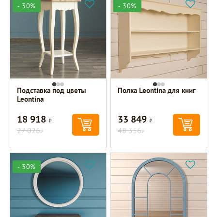
- 30%
- 30%
Подставка под цветы
Полка Leontina для книг
Leontina
18 918
33 849
Р
Р
27 026
48 356
Р
Р
- 30%