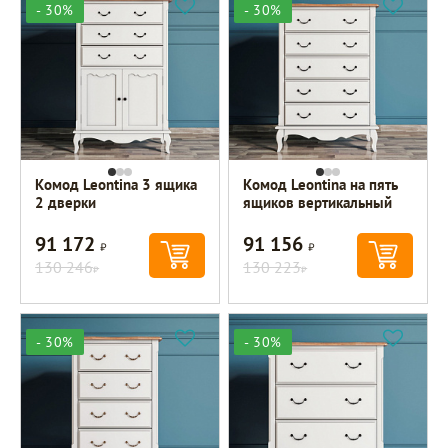
- 30%
- 30%
Комод Leontina 3 ящика
Комод Leontina на пять
2 дверки
ящиков вертикальный
91 172
91 156
Р
Р
130 246
130 223
Р
Р
- 30%
- 30%