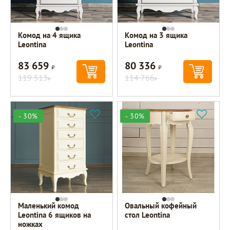
Комод на 4 ящика
Комод на 3 ящика
Leontina
Leontina
83 659
80 336
Р
Р
119 513
114 766
Р
Р
- 30%
- 30%
Маленький комод
Овальный кофейный
Leontina 6 ящиков на
стол Leontina
ножках