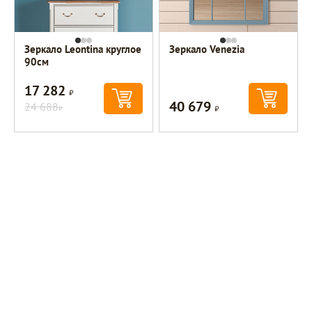
Зеркало Leontina круглое
Зеркало Venezia
90см
17 282
Р
40 679
24 688
Р
Р