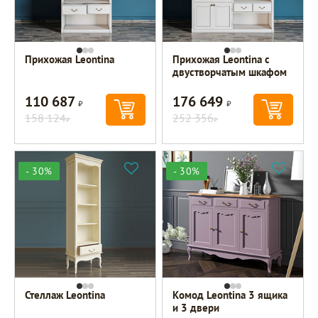
Прихожая Leontina
Прихожая Leontina с
двустворчатым шкафом
110 687
176 649
Р
Р
158 124
252 356
Р
Р
- 30%
- 30%
Стеллаж Leontina
Комод Leontina 3 ящика
и 3 двери