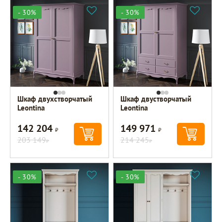
- 30%
- 30%
Шкаф двухстворчатый
Шкаф двустворчатый
Leontina
Leontina
142 204
149 971
Р
Р
203 149
214 245
Р
Р
- 30%
- 30%