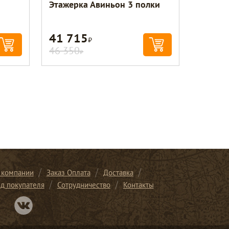
Этажерка Авиньон 3 полки
41 715
Р
46 350
Р
 компании
Заказ Оплата
Доставка
ид покупателя
Сотрудничество
Контакты
Перейти в нашу группу Вконтакте