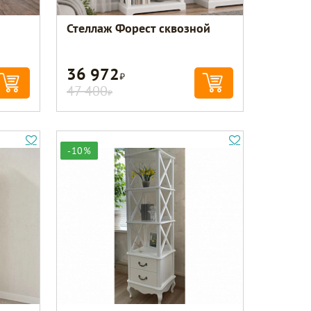
Стеллаж Форест сквозной
36 972
Р
47 400
Р
-10%