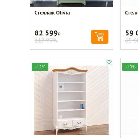
Стеллаж Olivia
Стел
82 599
59 
Р
117 999
65 6
Р
-12%
-10%