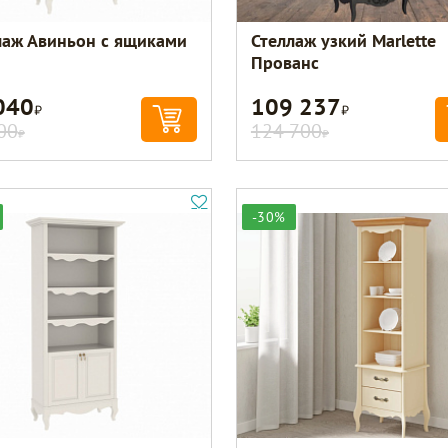
лаж Авиньон с ящиками
Стеллаж узкий Marlette
Прованс
040
109 237
Р
Р
00
124 700
Р
Р
-30%