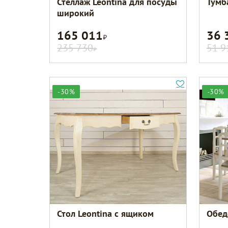
Стеллаж Leontina для посуды
Тумб
широкий
165 011
36 
Р
235 730
51 9
Р
-30%
-30%
Стол Leontina с ящиком
Обед