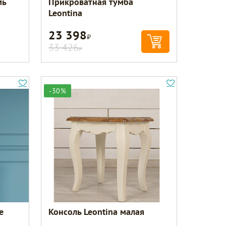
мь
Прикроватная тумба
Leontina
23 398
Р
33 426
Р
-30%
е
Консоль Leontina малая