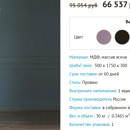
66 537
95 054 руб
Вы
GS27L
Цвет
GS27/BLK
Артикул
GS27
Материал:
МДФ, массив ясеня
GS27B
ШxВxГ (мм):
500 x 1750 x 300
Срок поставки:
от 60 дней
Стиль:
Прованс
Внутреннее наполнение:
1 ящи
Страна производитель
Россия
Форма поставки:
в собранном 
3
Вес и объем :
30 кг
/
0.3465 м
Количество упаковок:
1