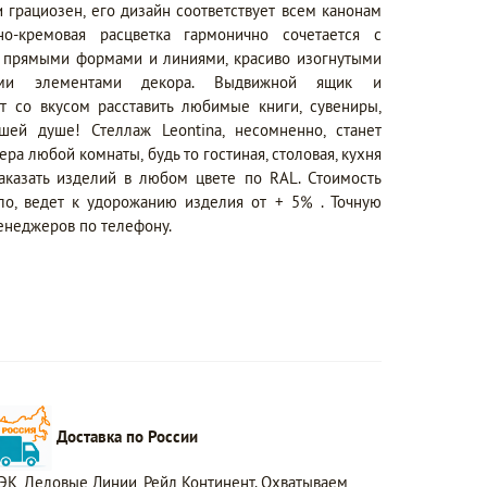
и грациозен, его дизайн соответствует всем канонам
но-кремовая расцветка гармонично сочетается с
 прямыми формами и линиями, красиво изогнутыми
ыми элементами декора. Выдвижной ящик и
т со вкусом расставить любимые книги, сувениры,
шей душе! Стеллаж Leontina, несомненно, станет
а любой комнаты, будь то гостиная, столовая, кухня
аказать изделий в любом цвете по RAL. Стоимость
ило, ведет к удорожанию изделия от + 5% . Точную
енеджеров по телефону.
Доставка по России
ЭК, Деловые Линии, Рейл Континент. Охватываем