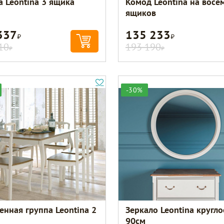
а Leontina 3 ящика
Комод Leontina на восе
ящиков
337
135 233
Р
Р
10
193 190
Р
Р
-30%
енная группа Leontina 2
Зеркало Leontina кругло
90см