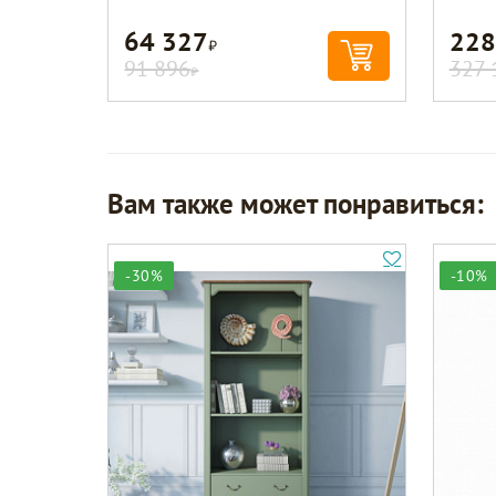
64 327
228
Р
91 896
327 
Р
Вам также может понравиться:
-30%
-10%