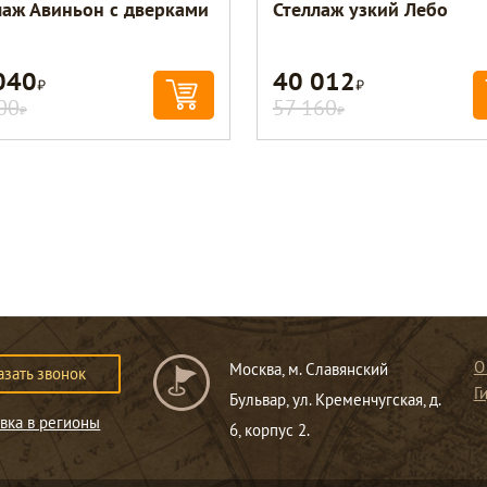
лаж Авиньон с дверками
Стеллаж узкий Лебо
040
40 012
Р
Р
00
57 160
Р
Р
О
Москва, м. Славянский
азать звонок
Г
Бульвар, ул. Кременчугская, д.
вка в регионы
6, корпус 2.