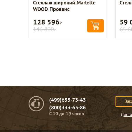
Стеллаж широкий Marlette
Стел
WOOD Прованс
128 596
59 
Р
146 800
65 6
Р
(499)653-73-43
Зак
(800)333-63-86
C 10 до 19 часов
Доста