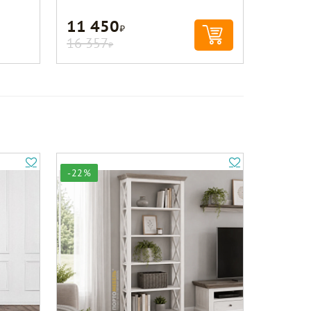
11 450
Р
16 357
Р
-22%