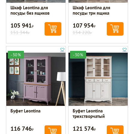
Шкаф Leontina для
Шкаф Leontina для
посуды без ящиков
посуды три ящика
105 941
107 954
Р
Р
151 344
154 220
Р
Р
-30%
-30%
Буфет Leontina
Буфет Leontina
трехстворчатый
116 746
121 574
Р
Р