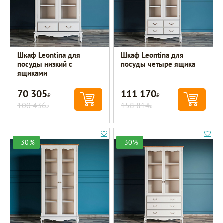
Шкаф Leontina для
Шкаф Leontina для
посуды низкий c
посуды четыре ящика
ящиками
70 305
111 170
Р
Р
100 436
158 814
Р
Р
-30%
-30%