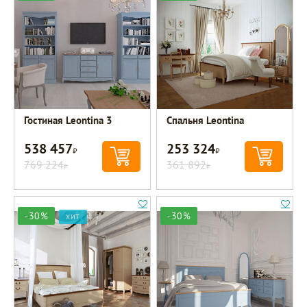
Гостиная Leontina 3
Спальня Leontina
538 457
253 324
Р
Р
769 224
361 892
Р
Р
-30%
-30%
ХИТ