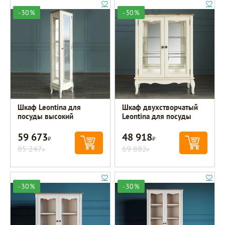
-30%
-30%
Шкаф Leontina для
Шкаф двухстворчатый
посуды высокий
Leontina для посуды
59 673
48 918
Р
Р
85 247
69 882
Р
Р
-30%
-30%