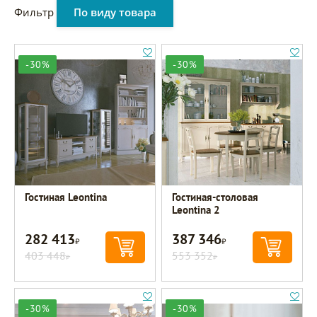
Фильтр
По виду товара
-30%
-30%
Гостиная Leontina
Гостиная-столовая
Leontina 2
282 413
387 346
Р
Р
403 448
553 352
Р
Р
-30%
-30%