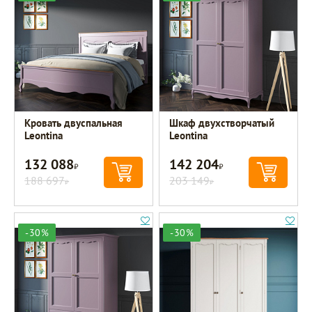
Кровать двуспальная
Шкаф двухстворчатый
Leontina
Leontina
132 088
142 204
Р
Р
188 697
203 149
Р
Р
-30%
-30%