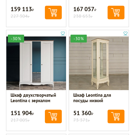
159 113
167 057
Р
Р
227 304
238 653
Р
Р
-30%
-30%
Шкаф двухстворчатый
Шкаф Leontina для
Leontina с зеркалом
посуды низкий
151 904
51 360
Р
Р
217 005
73 371
Р
Р