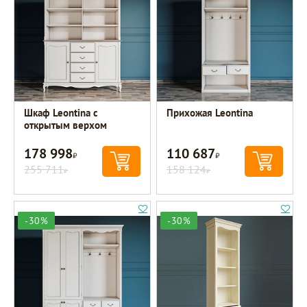
Шкаф Leontina с
Прихожая Leontina
открытым верхом
178 998
110 687
Р
Р
255 711
158 124
Р
Р
-30%
-30%