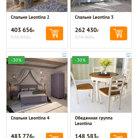
Спальня Leontina 2
Спальня Leontina 3
403 656
262 430
Р
Р
576 652
374 900
Р
Р
-30%
-30%
Спальня Leontina 4
Обеденная группа
Leontina
483 776
148 583
Р
Р