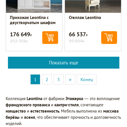
Прихожая Leontina с
Стеллаж Leontina
двустворчатым шкафом
176 649
66 537
Р
Р
252 356
95 054
Р
Р
Показать еще
1
2
3
»
Конец
Коллекция
Leontina
от фабрики
Этажерка
— это воплощение
французского прованса
и
кантри-стиля
, сочетающее
изящество
и
естественность
. Мебель выполнена из
массива
берёзы
и
ясеня
, что обеспечивает прочность и долговечность
изделий.