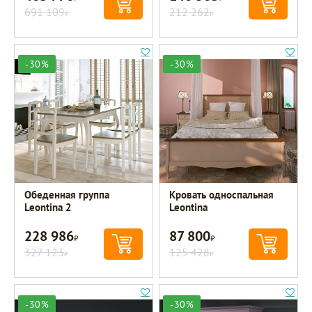
691 109
212 262
Р
Р
-30%
-30%
Обеденная группа
Кровать односпальная
Leontina 2
Leontina
228 986
87 800
Р
Р
327 123
125 428
Р
Р
-30%
-30%