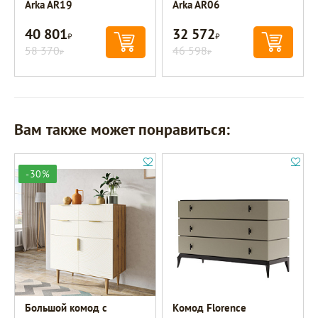
Arka AR19
Arka AR06
40 801
32 572
Р
Р
58 370
46 598
Р
Р
Вам также может понравиться:
-30%
Большой комод с
Комод Florence