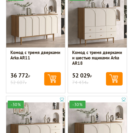
Комод с тремя дверками
Комод с тремя дверками
Arka AR11
и шестью ящиками Arka
AR18
36 772
52 029
Р
Р
52 607
74 434
Р
Р
-30%
-30%