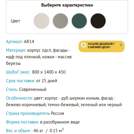
Выберите характеристики
AR14
Цвет
AR14-
F2
Артикул
AR14/6028
Артикул:
AR14
AR14/9011
Материал:
корпус лдсп, фасады -
мдф под пленкой, ножки - массив
березы
ШxВxГ (мм):
800 x 1400 x 450
Срок поставки:
от 25 дней
Стиль:
Современный
Особенности:
цвет: корпус - дуб шерман конъяк, фасад -
бежево-коричневый, темно-бежевый, зеленый или черный
Страна производитель
Россия
Форма поставки:
в разобранном виде
3
Вес и объем :
46 кг
/
0.15 м