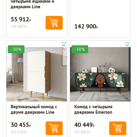
четырьмя ящиками и
дверками Line
55 912
Р
142 900
79 989
Р
Р
-30%
-30%
Вертикальный комод с
Комод с четырьмя
двумя дверками Line
дверками Emerson
30 455
40 449
Р
Р
43 570
57 867
Р
Р