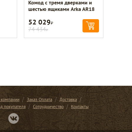
Комод с тремя дверками и
шестью ящиками Arka AR18
52 029
Р
74 434
Р
 компании
Заказ Оплата
Доставка
ид покупателя
Сотрудничество
Контакты
Перейти в нашу группу Вконтакте