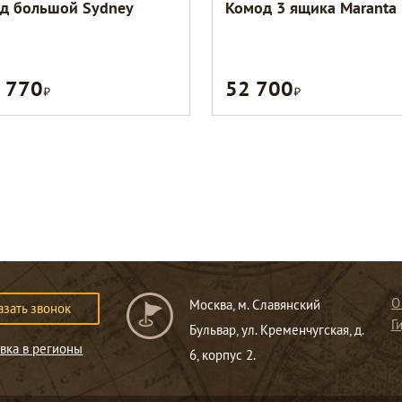
д большой Sydney
Комод 3 ящика Maranta
 770
52 700
Р
Р
О
Москва, м. Славянский
азать звонок
Г
Бульвар, ул. Кременчугская, д.
вка в регионы
6, корпус 2.