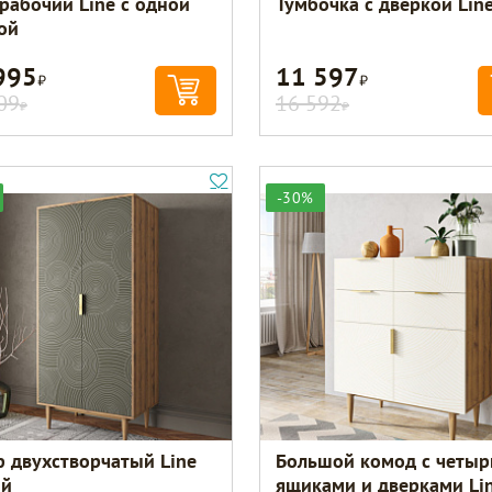
 рабочий Line с одной
Тумбочка с дверкой Lin
ой
995
11 597
Р
Р
09
16 592
Р
Р
-30%
 двухстворчатый Line
Большой комод с четыр
ый
ящиками и дверками Li