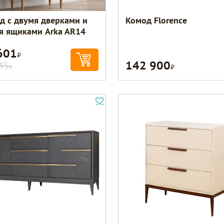
д с двумя дверками и
Комод Florence
я ящиками Arka AR14
601
Р
142 900
Р
45
Р