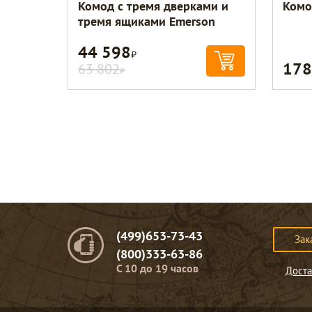
Комод с тремя дверками и
Комо
тремя ящиками Emerson
44 598
Р
178
63 802
Р
(499)653-73-43
Зак
(800)333-63-86
C 10 до 19 часов
Доста