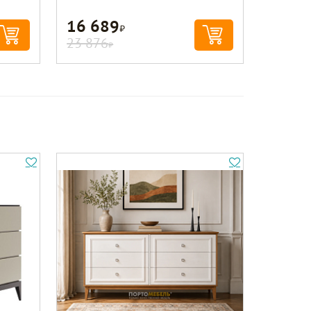
16 689
Р
23 876
Р