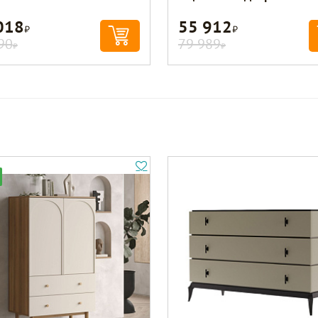
018
55 912
Р
Р
90
79 989
Р
Р