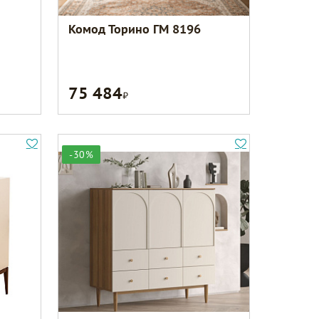
Комод Торино ГМ 8196
75 484
Р
-30%