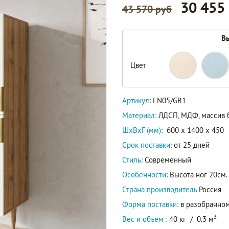
30 455
43 570 руб
Вы
Цвет
Артикул:
LN05/GR1
Материал:
ЛДСП, МДФ, массив 
ШxВxГ (мм):
600 x 1400 x 450
Срок поставки:
от 25 дней
Стиль:
Современный
Особенности:
Высота ног 20см.
Страна производитель
Россия
Форма поставки:
в разобранном
3
Вес и объем :
40 кг
/
0.3 м