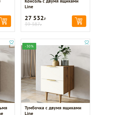
e
Консоль с двумя ящиками
Line
27 532
Р
39 387
Р
-30%
ьмя
Тумбочка с двумя ящиками
ne
Line