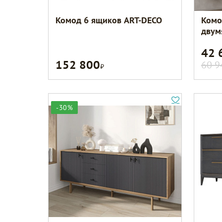
Комод 6 ящиков ART-DECO
Комо
двум
42 
152 800
Р
60 9
-30%