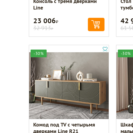
Консоль с тремя дверками
Стол
Line
тумб
23 006
42 
Р
32 913
61 5
Р
-30%
-30%
Комод под TV с четырьмя
Шкаф
дверками Line R21
мал