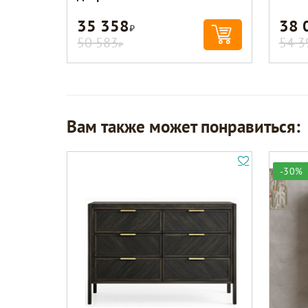
35 358
38 
Р
50 583
54 3
Р
Вам также может понравиться:
-30%