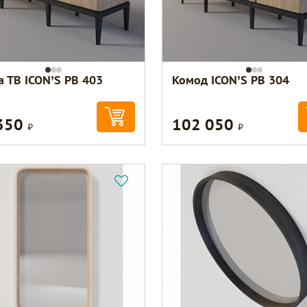
а ТВ ICON’S РВ 403
Комод ICON’S РВ 304
350
102 050
Р
Р