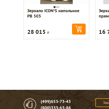
Зеркало ICON’S напольное
Зерк
РВ 503
прям
28 015
16 
Р
(499)653-73-43
Зак
(800)333-63-86