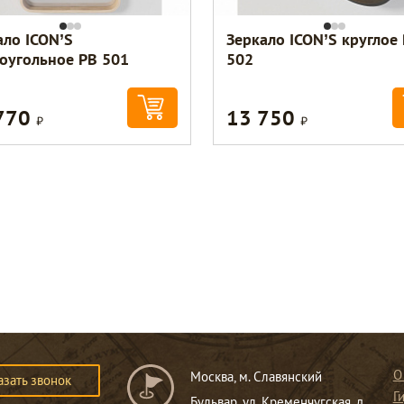
ало ICON’S
Зеркало ICON’S круглое
оугольное РВ 501
502
770
13 750
Р
Р
О
Москва, м. Славянский
азать звонок
Г
Бульвар, ул. Кременчугская, д.