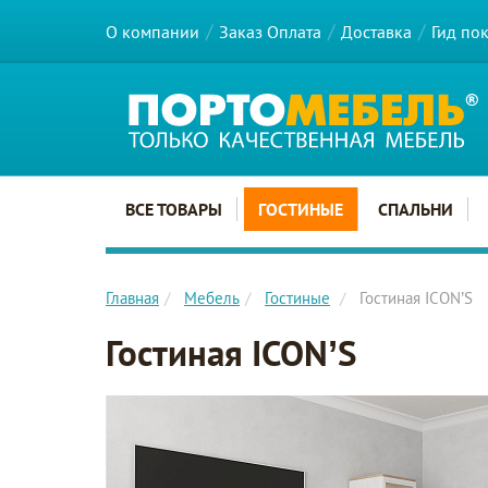
О компании
Заказ Оплата
Доставка
Гид по
Главное меню сайта
ВСЕ ТОВАРЫ
ГОСТИНЫЕ
СПАЛЬНИ
Главная
Мебель
Гостиные
Гостиная ICON’S
Гостиная ICON’S