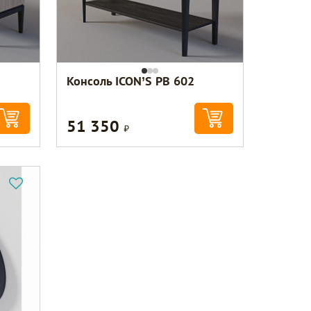
Консоль ICON’S РВ 602
51 350
Р