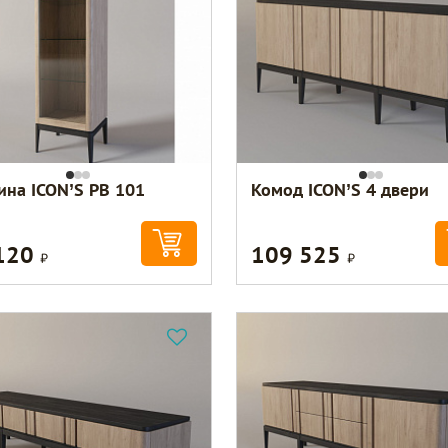
ина ICON’S РВ 101
Комод ICON’S 4 двери
120
109 525
Р
Р