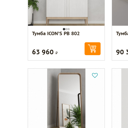
Тумба ICON’S РВ 802
Тумб
63 960
90 
Р