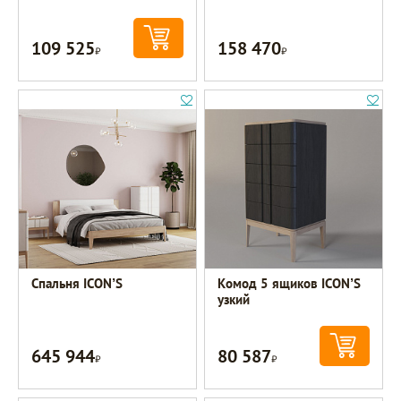
109 525
158 470
Р
Р
Спальня ICON’S
Комод 5 ящиков ICON’S
узкий
645 944
80 587
Р
Р