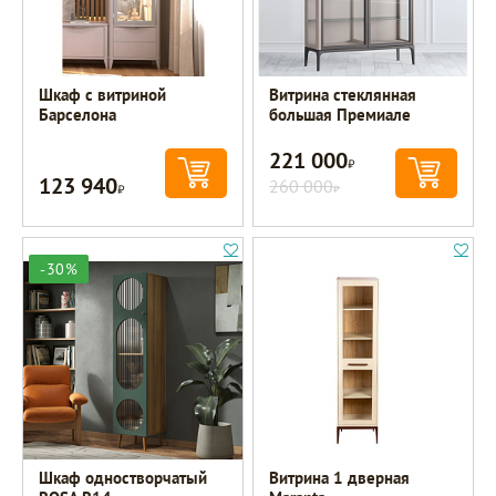
Шкаф с витриной
Витрина стеклянная
Барселона
большая Премиале
221 000
Р
123 940
Р
260 000
Р
-30%
Шкаф одностворчатый
Витрина 1 дверная