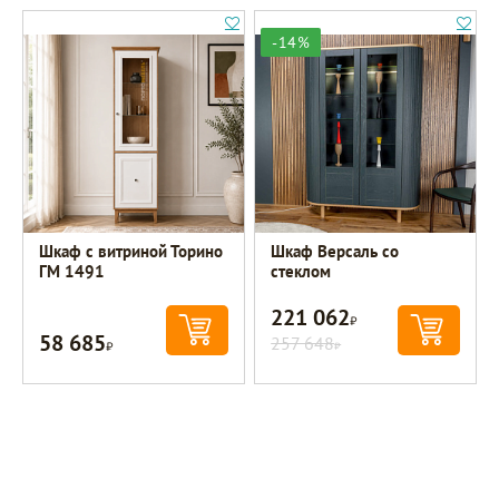
-14%
Шкаф с витриной Торино
Шкаф Версаль со
ГМ 1491
стеклом
221 062
Р
58 685
Р
257 648
Р