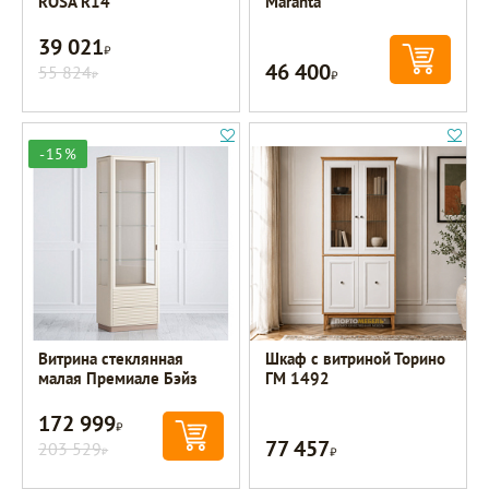
ROSA R14
Maranta
39 021
Р
46 400
55 824
Р
Р
-15%
Витрина стеклянная
Шкаф с витриной Торино
малая Премиале Бэйз
ГМ 1492
172 999
Р
77 457
203 529
Р
Р