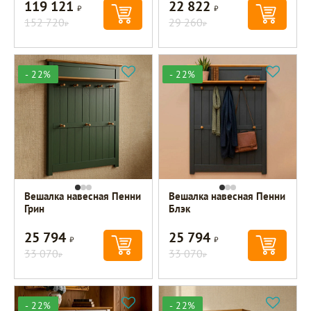
119 121
22 822
Р
Р
152 720
29 260
Р
Р
- 22%
- 22%
Вешалка навесная Пенни
Вешалка навесная Пенни
Грин
Блэк
25 794
25 794
Р
Р
33 070
33 070
Р
Р
- 22%
- 22%