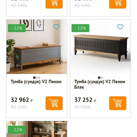
42 140
42 140
Р
Р
- 22%
- 22%
Тумба (сундук) V2 Пенни
Тумба (сундук) V2 Пенни
Блэк
32 962
37 252
Р
Р
42 260
47 760
Р
Р
- 22%