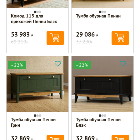
Комод 113 для
Тумба обувная Пенни
прихожей Пенни Блэк
53 983
29 086
Р
Р
69 210
37 290
Р
Р
- 22%
- 22%
Тумба обувная Пенни
Тумба обувная Пенни
Грин
Блэк
32 869
32 869
Р
Р