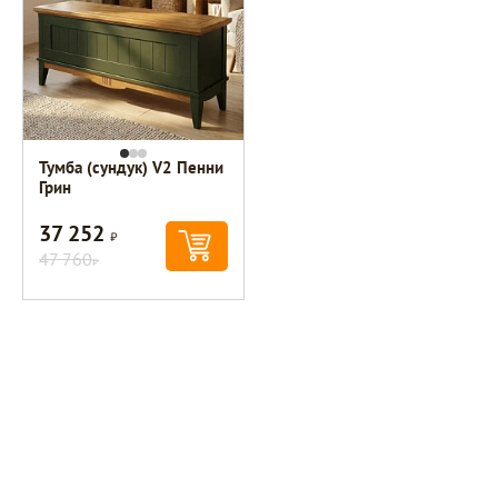
Тумба (сундук) V2 Пенни
Грин
37 252
Р
47 760
Р