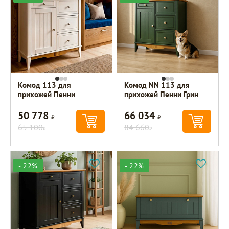
Комод 113 для
Комод NN 113 для
прихожей Пенни
прихожей Пенни Грин
50 778
66 034
Р
Р
65 100
84 660
Р
Р
- 22%
- 22%