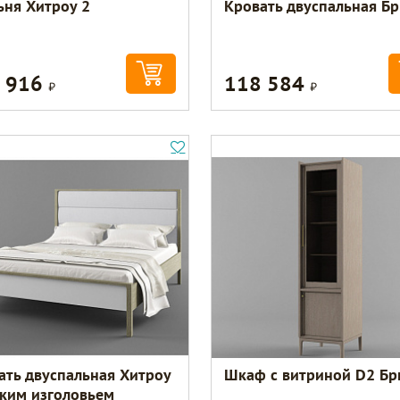
ьня Хитроу 2
Кровать двуспальная Бр
 916
118 584
Р
Р
ать двуспальная Хитроу
Шкаф с витриной D2 Бр
гким изголовьем