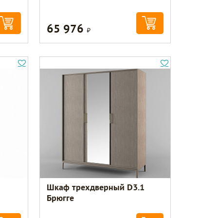
65 976
Р
Шкаф трехдверный D3.1
Брюгге