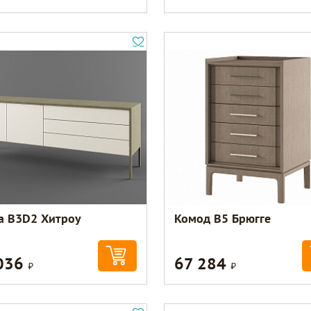
а В3D2 Хитроу
Комод B5 Брюгге
036
67 284
Р
Р