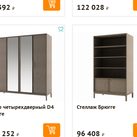
392
122 028
Р
Р
 четырехдверный D4
Стеллаж Брюгге
ге
 252
96 408
Р
Р