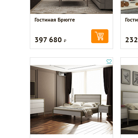
Гостиная Брюгге
Гост
397 680
232
Р