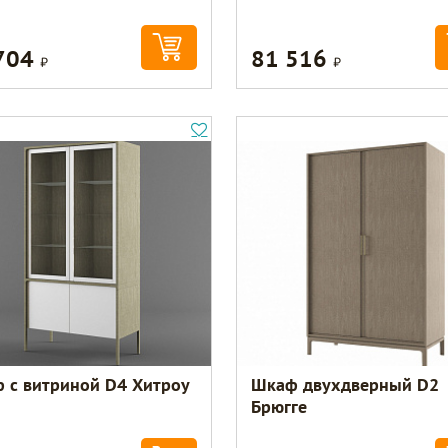
704
81 516
Р
Р
 с витриной D4 Хитроу
Шкаф двухдверный D2
Брюгге