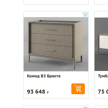
Комод В3 Брюгге
Тумб
93 648
75 
Р