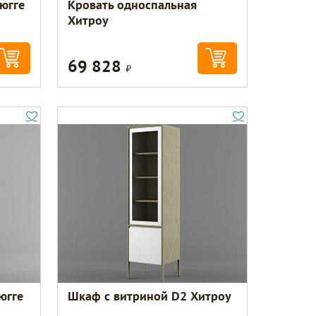
югге
Кровать односпальная
Хитроу
69 828
Р
югге
Шкаф с витриной D2 Хитроу