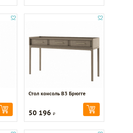
Стол консоль B3 Брюгге
50 196
Р