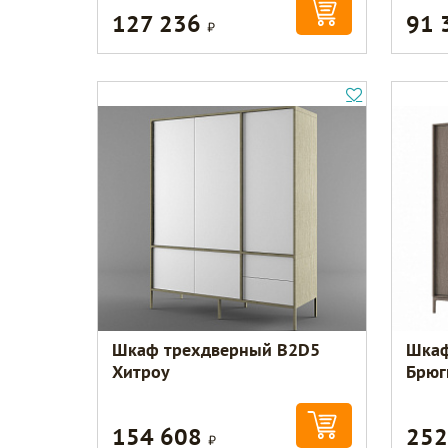
127 236
91 
Р
Шкаф трехдверный В2D5
Шкаф
Хитроу
Брюг
154 608
252
Р