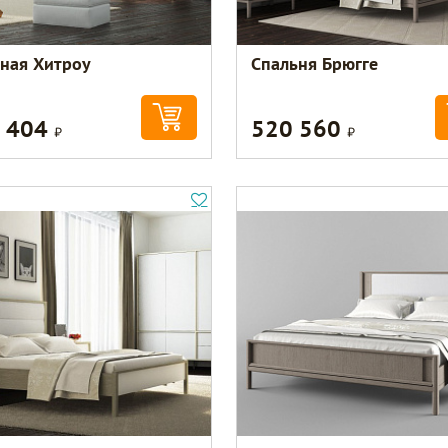
иная Хитроу
Спальня Брюгге
 404
520 560
Р
Р