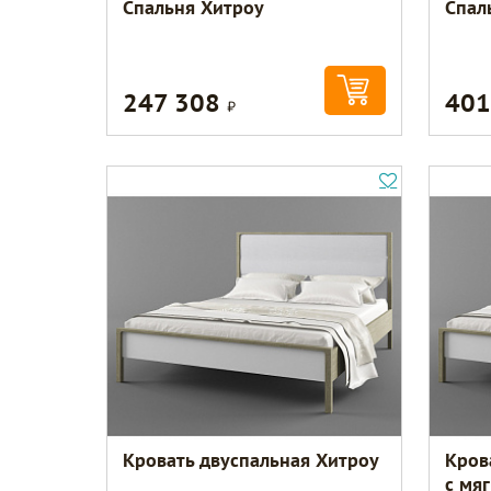
Спальня Хитроу
Спал
247 308
401
Р
Кровать двуспальная Хитроу
Кров
с мя