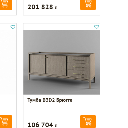
201 828
Р
Тумба В3D2 Брюгге
106 704
Р