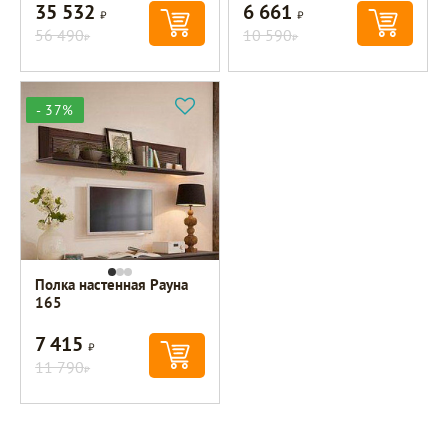
35 532
6 661
Р
Р
56 490
10 590
Р
Р
- 37%
Полка настенная Рауна
165
7 415
Р
11 790
Р