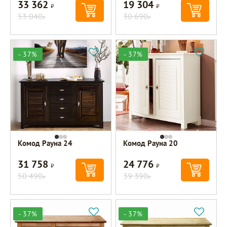
33 362
19 304
Р
Р
53 040
30 690
Р
Р
- 37%
- 37%
Комод Рауна 24
Комод Рауна 20
31 758
24 776
Р
Р
50 490
39 390
Р
Р
- 37%
- 37%