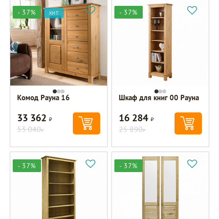
- 37%
- 37%
ХИТ
Комод Рауна 16
Шкаф для книг 00 Рауна
33 362
16 284
Р
Р
53 040
25 890
Р
Р
- 37%
- 37%