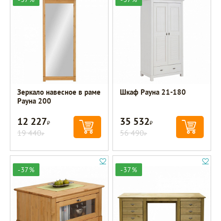
Зеркало навесное в раме
Шкаф Рауна 21-180
Рауна 200
12 227
35 532
Р
Р
19 440
56 490
Р
Р
-37%
-37%