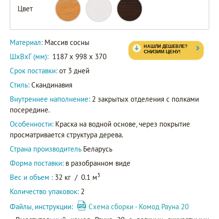
Цвет
Материал:
Массив сосны
ШxВxГ (мм):
1187 x 998 x 370
Срок поставки:
от 3 дней
Стиль:
Скандинавия
Внутреннее наполнение:
2 закрытых отделения с полками
посередине.
Особенности:
Краска на водной основе, через покрытие
просматривается структура дерева.
Страна производитель
Беларусь
Форма поставки:
в разобранном виде
3
Вес и объем :
32 кг
/
0.1 м
Количество упаковок:
2
Файлы, инструкции:
Схема сборки - Комод Рауна 20