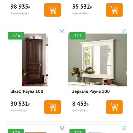
98 935
35 532
Р
Р
157 290
56 490
Р
Р
-37%
-37%
Шкаф Рауна 100
Зеркало Рауна 100
30 531
8 453
Р
Р
48 540
13 440
Р
Р
-37%
-37%