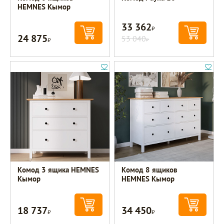
HEMNES Кымор
33 362
Р
24 875
Р
53 040
Р
Комод 3 ящика HEMNES
Комод 8 ящиков
Кымор
HEMNES Кымор
18 737
34 450
Р
Р