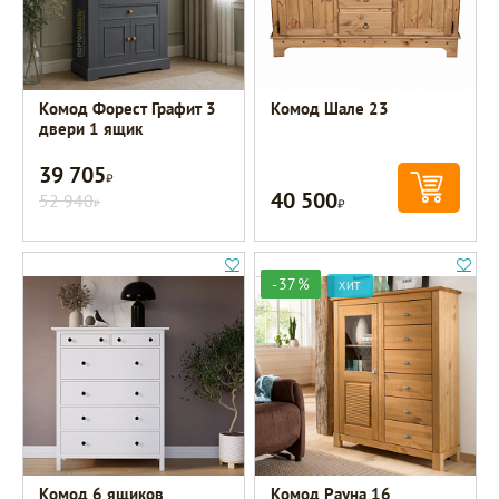
Комод Форест Графит 3
Комод Шале 23
двери 1 ящик
39 705
Р
40 500
52 940
Р
Р
-37%
ХИТ
Комод 6 ящиков
Комод Рауна 16