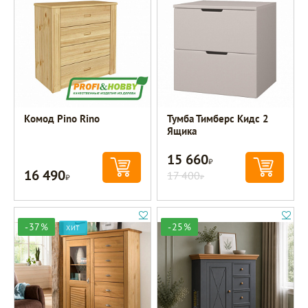
Комод Pino Rino
Тумба Тимберс Кидс 2
Ящика
15 660
Р
16 490
Р
17 400
Р
-37%
-25%
ХИТ