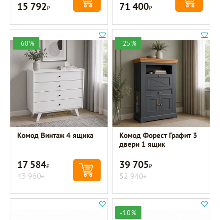
15 792
71 400
Р
Р
-60%
-25%
Комод Винтаж 4 ящика
Комод Форест Графит 3
двери 1 ящик
17 584
39 705
Р
Р
43 960
52 940
Р
Р
-10%