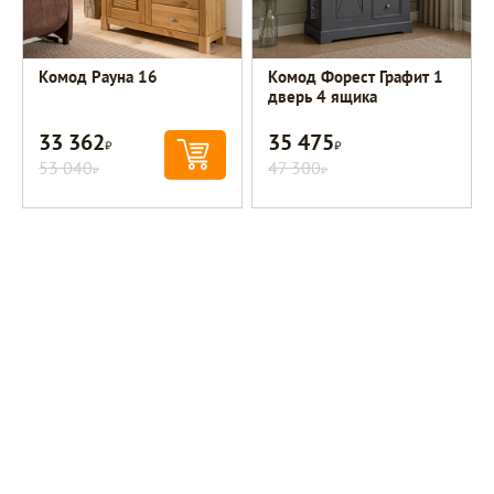
Комод Рауна 16
Комод Форест Графит 1
дверь 4 ящика
33 362
35 475
Р
Р
53 040
47 300
Р
Р