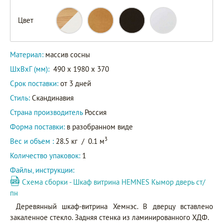
Цвет
Материал:
массив сосны
ШxВxГ (мм):
490 x 1980 x 370
Срок поставки:
от 3 дней
Стиль:
Скандинавия
Страна производитель
Россия
Форма поставки:
в разобранном виде
3
Вес и объем :
28.5 кг
/
0.1 м
Количество упаковок:
1
Файлы, инструкции:
Схема сборки - Шкаф витрина HEMNES Кымор дверь ст/
пн
Деревянный шкаф-витрина Хемнэс. В дверцу вставлено
закаленное стекло. Задняя стенка из ламинированного ХДФ.