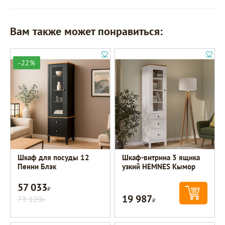
Вам также может понравиться:
-22%
Шкаф для посуды 12
Шкаф-витрина 3 ящика
Пенни Блэк
узкий HEMNES Кымор
57 033
Р
19 987
73 120
Р
Р