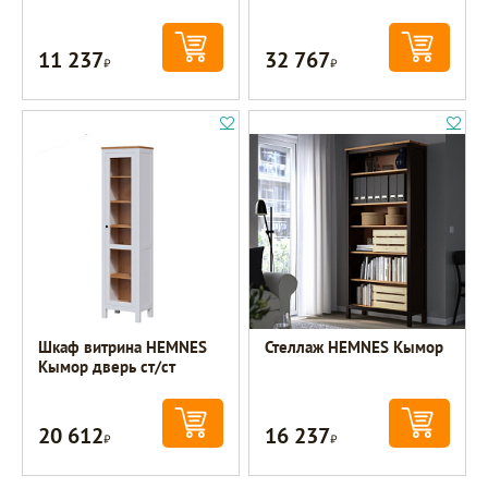
11 237
32 767
Р
Р
Шкаф витрина HEMNES
Стеллаж HEMNES Кымор
Кымор дверь ст/ст
20 612
16 237
Р
Р