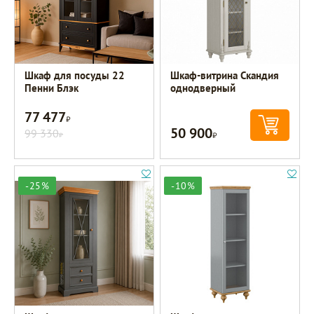
Шкаф для посуды 22
Шкаф-витрина Скандия
Пенни Блэк
однодверный
77 477
Р
50 900
99 330
Р
Р
-25%
-10%