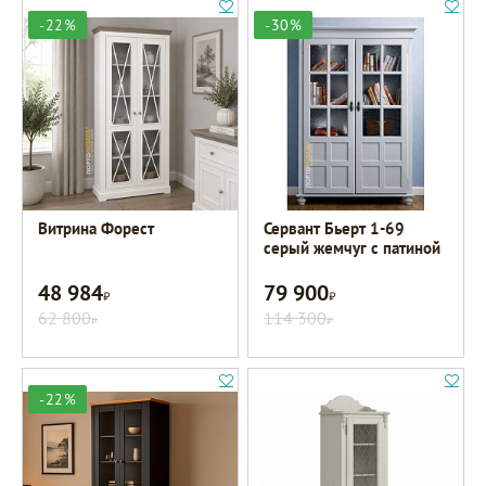
-22%
-30%
Витрина Форест
Сервант Бьерт 1-69
серый жемчуг с патиной
48 984
79 900
Р
Р
62 800
114 300
Р
Р
-22%