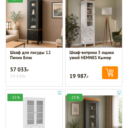
Шкаф для посуды 12
Шкаф-витрина 3 ящика
Пенни Блэк
узкий HEMNES Кымор
57 033
Р
19 987
73 120
Р
Р
-35%
-25%