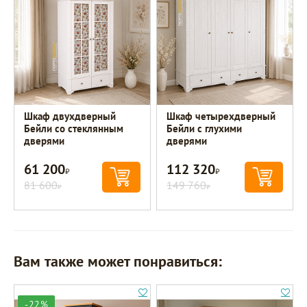
Шкаф двухдверный
Шкаф четырехдверный
Бейли со стеклянным
Бейли с глухими
дверями
дверями
61 200
112 320
Р
Р
81 600
149 760
Р
Р
Вам также может понравиться:
-22%