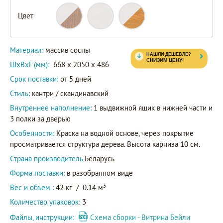
Цвет
88411
87411
Артикул
82411
Материал:
массив сосны
ШxВxГ (мм):
668 x 2050 x 486
Срок поставки:
от 5 дней
Стиль:
кантри / скандинавский
Внутреннее наполнение:
1 выдвижной ящик в нижней части и
3 полки за дверью
Особенности:
Краска на водной основе, через покрытие
просматривается структура дерева. Высота карниза 10 см.
Страна производитель
Беларусь
Форма поставки:
в разобранном виде
3
Вес и объем :
42 кг
/
0.14 м
Количество упаковок:
3
Файлы, инструкции:
Схема сборки - Витрина Бейли