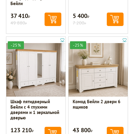
Бейли
37 410
5 400
Р
Р
49 880
7 200
Р
Р
-25%
-25%
Шкаф пятидверный
Комод Бейли 2 двери 6
Бейли с 4 глухими
ящиков
дверями и 1 зеркальной
дверью
123 210
43 800
Р
Р