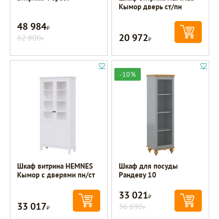
Кымор дверь ст/пн
48 984
Р
20 972
62 800
Р
Р
-10%
Шкаф витрина HEMNES
Шкаф для посуды
Кымор с дверями пн/ст
Рандеву 10
33 021
Р
33 017
Р
36 690
Р