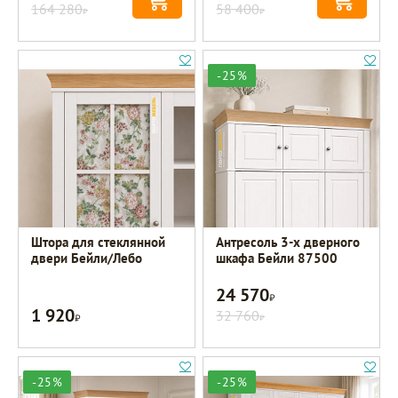
164 280
58 400
Р
Р
-25%
Штора для стеклянной
Антресоль 3-х дверного
двери Бейли/Лебо
шкафа Бейли 87500
24 570
Р
1 920
Р
32 760
Р
-25%
-25%