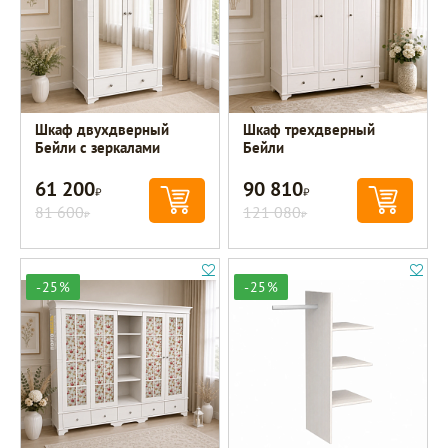
Шкаф двухдверный
Шкаф трехдверный
Бейли с зеркалами
Бейли
61 200
90 810
Р
Р
81 600
121 080
Р
Р
-25%
-25%