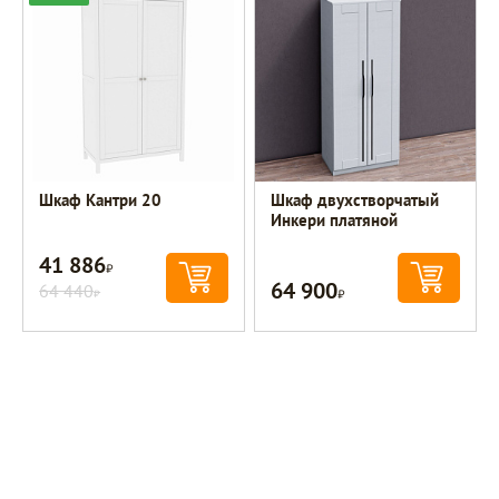
Шкаф Кантри 20
Шкаф двухстворчатый
Инкери платяной
41 886
Р
64 900
64 440
Р
Р