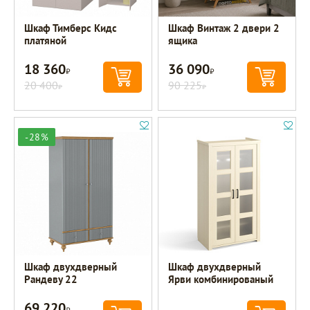
Шкаф Тимберс Кидс
Шкаф Винтаж 2 двери 2
платяной
ящика
18 360
36 090
Р
Р
20 400
90 225
Р
Р
-28%
Шкаф двухдверный
Шкаф двухдверный
Рандеву 22
Ярви комбинированый
69 220
Р