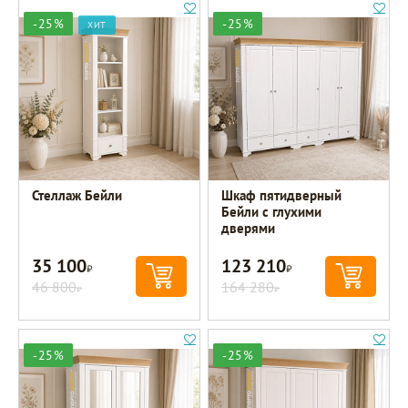
-25%
-25%
ХИТ
Стеллаж Бейли
Шкаф пятидверный
Бейли с глухими
дверями
35 100
123 210
Р
Р
46 800
164 280
Р
Р
-25%
-25%