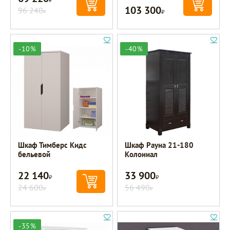
103 300
96 240
Р
Р
-10%
-40%
Шкаф Тимберс Кидс
Шкаф Рауна 21-180
бельевой
Колониал
22 140
33 900
Р
Р
24 600
56 490
Р
Р
-35%