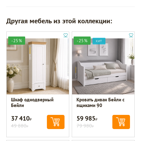
Другая мебель из этой коллекции:
-25%
-25%
ХИТ
Шкаф однодверный
Кровать диван Бейли с
Бейли
ящиками 90
37 410
59 985
Р
Р
49 880
79 980
Р
Р